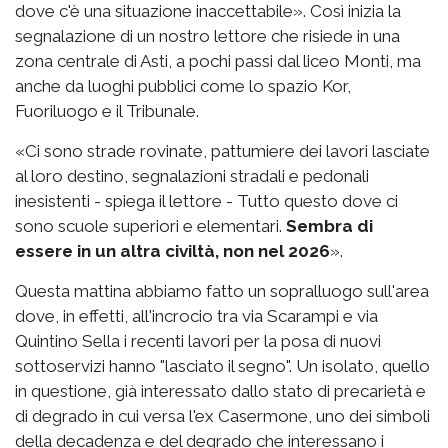
dove c'è una situazione inaccettabile». Così inizia la
segnalazione di un nostro lettore che risiede in una
zona centrale di Asti, a pochi passi dal liceo Monti, ma
anche da luoghi pubblici come lo spazio Kor,
Fuoriluogo e il Tribunale.
«Ci sono strade rovinate, pattumiere dei lavori lasciate
al loro destino, segnalazioni stradali e pedonali
inesistenti - spiega il lettore - Tutto questo dove ci
sono scuole superiori e elementari.
Sembra di
essere in un altra civiltà, non nel 2026
».
Questa mattina abbiamo fatto un sopralluogo sull'area
dove, in effetti, all'incrocio tra via Scarampi e via
Quintino Sella i recenti lavori per la posa di nuovi
sottoservizi hanno "lasciato il segno". Un isolato, quello
in questione, già interessato dallo stato di precarietà e
di degrado in cui versa l'ex Casermone, uno dei simboli
della decadenza e del degrado che interessano i