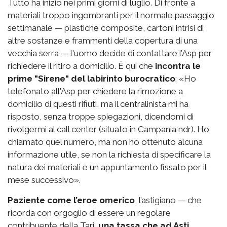
Tutto ha inizio nei primi giorni di luglio. Di fronte a
materiali troppo ingombranti per il normale passaggio
settimanale — plastiche composite, cartoni intrisi di
altre sostanze e frammenti della copertura di una
vecchia serra — l'uomo decide di contattare l’Asp per
richiedere il ritiro a domicilio. È qui che
incontra le
prime "Sirene" del labirinto burocratico
: «Ho
telefonato all'Asp per chiedere la rimozione a
domicilio di questi rifiuti, ma il centralinista mi ha
risposto, senza troppe spiegazioni, dicendomi di
rivolgermi al call center (situato in Campania ndr). Ho
chiamato quel numero, ma non ho ottenuto alcuna
informazione utile, se non la richiesta di specificare la
natura dei materiali e un appuntamento fissato per il
mese successivo».
Paziente come l’eroe omerico
, l’astigiano — che
ricorda con orgoglio di essere un regolare
contribuente della Tari,
una tassa che ad Asti