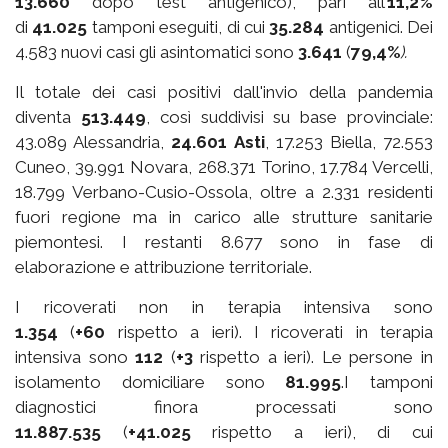
1
3.660
dopo test antigenico), pari all’
1
1
,
2
%
di
41.025
tamponi eseguiti, di cui
35.284
antigenici. Dei
4.583 nuovi casi gli asintomatici sono
3.641
(
7
9
,
4
%
).
Il totale dei casi positivi dall'invio della pandemia
diventa
5
13
.
449
, così suddivisi su base provinciale:
43.089 Alessandria,
24.601 Asti
, 17.253 Biella, 72.553
Cuneo, 39.991 Novara, 268.371 Torino, 17.784 Vercelli,
18.799 Verbano-Cusio-Ossola, oltre a 2.331 residenti
fuori regione ma in carico alle strutture sanitarie
piemontesi. I restanti 8.677 sono in fase di
elaborazione e attribuzione territoriale.
I ricoverati non in terapia intensiva sono
1.
354
(
+
60
rispetto a ieri). I ricoverati in terapia
intensiva sono
1
12
(
+
3
rispetto a ieri). Le persone in
isolamento domiciliare sono
8
1
.
995
.I tamponi
diagnostici finora processati sono
11.8
87.535
(
+
41.025
rispetto a ieri), di cui