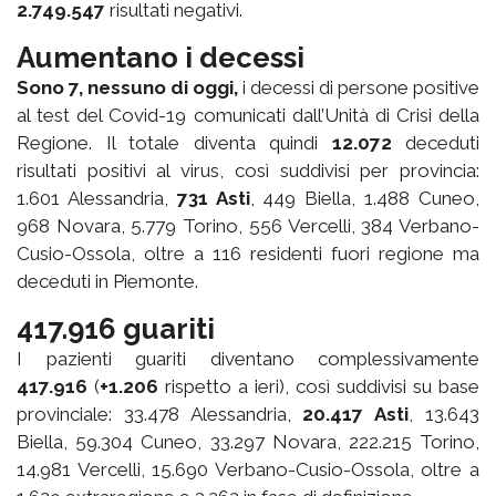
2.74
9.547
risultati negativi.
Aumentano i decessi
Sono
7, nessuno di oggi,
i decessi di persone positive
al test del Covid-19 comunicati dall’Unità di Crisi della
Regione. Il totale diventa quindi
12.0
72
deceduti
risultati positivi al virus, così suddivisi per provincia:
1.601 Alessandria,
731 Asti
, 449 Biella, 1.488 Cuneo,
968 Novara, 5.779 Torino, 556 Vercelli, 384 Verbano-
Cusio-Ossola, oltre a 116 residenti fuori regione ma
deceduti in Piemonte.
41
7.916
guariti
I pazienti guariti diventano complessivamente
417.
916
(
+1.
2
06
rispetto a ieri), così suddivisi su base
provinciale: 33.478 Alessandria,
20.417 Asti
, 13.643
Biella, 59.304 Cuneo, 33.297 Novara, 222.215 Torino,
14.981 Vercelli, 15.690 Verbano-Cusio-Ossola, oltre a