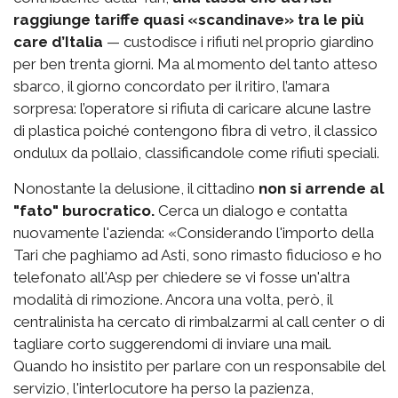
raggiunge tariffe quasi «scandinave» tra le più
care d’Italia
— custodisce i rifiuti nel proprio giardino
per ben trenta giorni. Ma al momento del tanto atteso
sbarco, il giorno concordato per il ritiro, l’amara
sorpresa: l’operatore si rifiuta di caricare alcune lastre
di plastica poiché contengono fibra di vetro, il classico
ondulux da pollaio, classificandole come rifiuti speciali.
Nonostante la delusione, il cittadino
non si arrende al
"fato" burocratico.
Cerca un dialogo e contatta
nuovamente l'azienda: «Considerando l'importo della
Tari che paghiamo ad Asti, sono rimasto fiducioso e ho
telefonato all'Asp per chiedere se vi fosse un'altra
modalità di rimozione. Ancora una volta, però, il
centralinista ha cercato di rimbalzarmi al call center o di
tagliare corto suggerendomi di inviare una mail.
Quando ho insistito per parlare con un responsabile del
servizio, l'interlocutore ha perso la pazienza,