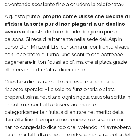
diventando scostante fino a chiudere la telefonata».
A questo punto,
proprio come Ulisse che decide di
sfidare la sorte pur di non piegarsi a un destino
avverso
, il nostro lettore decide di agire in prima
persona. Si reca direttamente nella sede dell'Asp in
corso Don Minzoni. Lì si consuma un confronto vivace
con l'operatore di turno, uno scontro che potrebbe
degenerare in toni "quasi epici", ma che si placa grazie
all'intervento di un'altra dipendente.
Questa si dimostra molto cortese, ma non dà le
risposte sperate: «La solerte funzionaria è stata
preparatissima nel citare ogni singola clausola scritta in
piccolo nel contratto di servizio, ma si è
categoricamente rifiutata di entrare nel merito della
Tari. Alla fine, il tempo a me concesso è scaduto: mi
hanno congedato dicendo che, volendo, mi avrebbero
dato i contatti di alcune ditte private per la raccolta dei