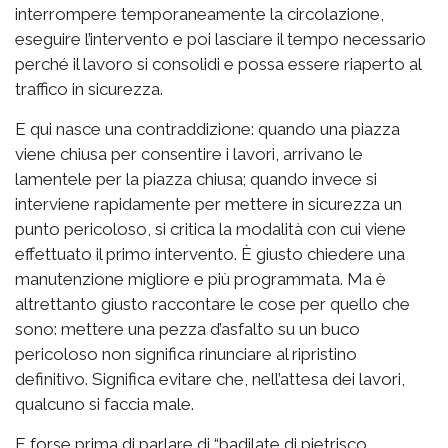
interrompere temporaneamente la circolazione,
eseguire l’intervento e poi lasciare il tempo necessario
perché il lavoro si consolidi e possa essere riaperto al
traffico in sicurezza.
E qui nasce una contraddizione: quando una piazza
viene chiusa per consentire i lavori, arrivano le
lamentele per la piazza chiusa; quando invece si
interviene rapidamente per mettere in sicurezza un
punto pericoloso, si critica la modalità con cui viene
effettuato il primo intervento. È giusto chiedere una
manutenzione migliore e più programmata. Ma è
altrettanto giusto raccontare le cose per quello che
sono: mettere una pezza d’asfalto su un buco
pericoloso non significa rinunciare al ripristino
definitivo. Significa evitare che, nell’attesa dei lavori,
qualcuno si faccia male.
E forse prima di parlare di “badilate di pietrisco