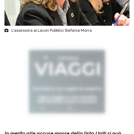
L'assessora ai Lavori Pubblici Stefania Morra
In merito alle accuse mosse della lista Uniti si può