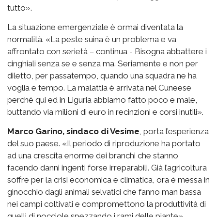
tutto».
La situazione emergenziale è ormai diventata la
normalità. «La peste suina è un problema e va
affrontato con serietà – continua - Bisogna abbattere i
cinghiali senza se e senza ma. Seriamente e non per
diletto, per passatempo, quando una squadra ne ha
voglia e tempo. La malattia è arrivata nel Cuneese
perché qui ed in Liguria abbiamo fatto poco e male,
buttando via milioni di euro in recinzioni e corsi inutili».
Marco Garino, sindaco di Vesime
, porta l’esperienza
del suo paese. «Il periodo di riproduzione ha portato
ad una crescita enorme dei branchi che stanno
facendo danni ingenti forse irreparabili. Già l’agricoltura
soffre per la crisi economica e climatica, ora è messa in
ginocchio dagli animali selvatici che fanno man bassa
nei campi coltivati e compromettono la produttività di
quelli di nocciole spezzando i rami delle piante».