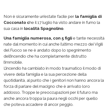
Non è sicuramente un’estate facile per
la famiglia di
Cocconato c
he il 17 luglio ha visto andare in fumo la
sua casa in
località Spagnolino
.
Una famiglia numerosa, con 5 figli
e tante necessità
nate dal momento in cui anche l’ultimo mezzo dei Vigili
del Fuoco se ne è andato dopo lo spegnimento
dell’incendio che ha completamente distrutto
l’immobile.
L’incendio ha cambiato in modo traumatico il modo di
vivere della famiglia e la sua percezione della
quotidianità, al punto che i genitori non hanno ancora la
forza di parlare del macigno che è arrivato loro
addosso. Troppe le preoccupazioni per il futuro ma
anche ancora troppa la paura negli occhi per quello
che poteva accadere di ancor peggio.