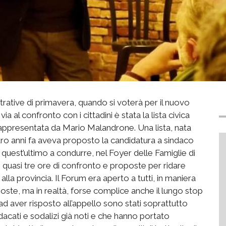
rative di primavera, quando si voterà per il nuovo
via al confronto con i cittadini è stata la lista civica
rappresentata da Mario Malandrone. Una lista, nata
ttro anni fa aveva proposto la candidatura a sindaco
quest’ultimo a condurre, nel Foyer delle Famiglie di
i”: quasi tre ore di confronto e proposte per ridare
lla provincia. Il Forum era aperto a tutti, in maniera
oste, ma in realtà, forse complice anche il lungo stop
 ad aver risposto all’appello sono stati soprattutto
ndacati e sodalizi già noti e che hanno portato