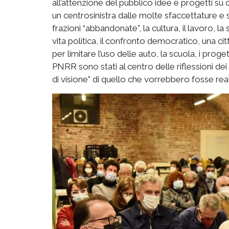
all’attenzione del pubblico idee e progetti su cui
un centrosinistra dalle molte sfaccettature e se
frazioni “abbandonate”, la cultura, il lavoro, la s
vita politica, il confronto democratico, una ci
per limitare l’uso delle auto, la scuola, i proge
PNRR sono stati al centro delle riflessioni de
di visione” di quello che vorrebbero fosse real