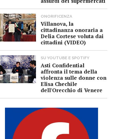
assurdi dei supermercati
ONORIFICENZA
Villanova, la
cittadinanza onoraria a
Delia Cortese voluta dai
cittadini (VIDEO)
SU YOUTUBE E SPOTIFY
Asti Confidential
affronta il tema della
violenza sulle donne con
Elisa Chechile
dell'Orecchio di Venere