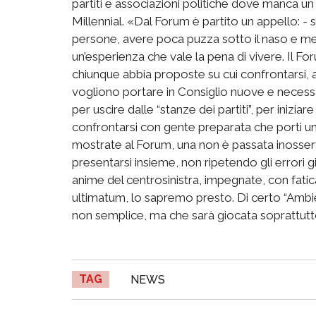
partiti e associazioni politiche dove manca un 
Millennial. «Dal Forum è partito un appello: -
persone, avere poca puzza sotto il naso e met
un’esperienza che vale la pena di vivere. Il For
chiunque abbia proposte su cui confrontarsi, a 
vogliono portare in Consiglio nuove e neces
per uscire dalle “stanze dei partiti”, per inizia
confrontarsi con gente preparata che porti una
mostrate al Forum, una non è passata inosserv
presentarsi insieme, non ripetendo gli errori già 
anime del centrosinistra, impegnate, con fatic
ultimatum, lo sapremo presto. Di certo “Ambiente
non semplice, ma che sarà giocata soprattutt
TAG
NEWS