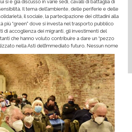
 si è già discusso in varie sedi, cavalli di battaglia di
nsibilità. Il tema dell’ambiente, delle periferie e delle
olidarietà, il sociale, la partecipazione dei cittadini alla
ttà più “green” dove si investa nel trasporto pubblico
tti di accoglienza dei migranti, gli investimenti del
i tanti che hanno voluto contribuire a dare un “pezzo
izzato nella Asti dell’immediato futuro.
Nessun nome