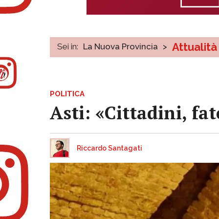
Attualità
Sei in:
La Nuova Provincia
>
POLITICA
Asti: «Cittadini, fa
Riccardo Santagati