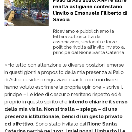
realtà astigiane contestano
l'invito a Emanuele Filiberto di
Savoia
Riceviamo e pubblichiamo la
lettera sottoscritta da
associazioni, sindacati e forze
politiche rivolta all'invito inviato al
principe dal Rione Santa Caterina
«Ho letto con attenzione le diverse posizioni emerse
in questi giorni a proposito della mia presenza al Palio
di Asti e desidero ringraziare quanti, con toni diversi,
hanno voluto esprimere la propria opinione – scrive il
principe – Le idee di ciascuno meritano rispetto ed è
proprio in questo spirito che
intendo chiarire il senso
della mia visita
.
Non si tratta – spiega – di una
presenza istituzionale, bensì di un gesto privato
ed affettivo
. Sono stato invitato dal
Rione Santa
Caterina
perché
nel 1931 i miei nonni, Umberto II e