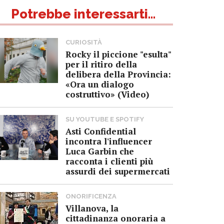
Potrebbe interessarti...
CURIOSITÀ
Rocky il piccione "esulta"
per il ritiro della
delibera della Provincia:
«Ora un dialogo
costruttivo» (Video)
SU YOUTUBE E SPOTIFY
Asti Confidential
incontra l'influencer
Luca Garbin che
racconta i clienti più
assurdi dei supermercati
ONORIFICENZA
Villanova, la
cittadinanza onoraria a