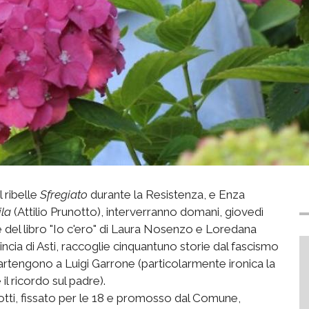
l ribelle
Sfregiato
durante la Resistenza, e Enza
ila
(Attilio Prunotto), interverranno domani, giovedì
e del libro "Io c'ero" di Laura Nosenzo e Loredana
ncia di Asti, raccoglie cinquantuno storie dal fascismo
partengono a Luigi Garrone (particolarmente ironica la
l ricordo sul padre).
iotti, fissato per le 18 e promosso dal Comune,