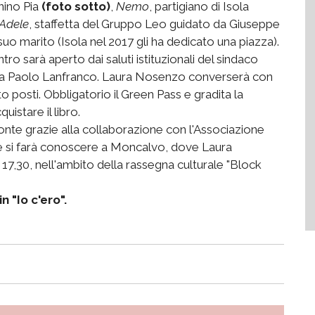
anino Pia
(foto sotto)
,
Nemo
, partigiano di Isola
Adele
, staffetta del Gruppo Leo guidato da Giuseppe
o marito (Isola nel 2017 gli ha dedicato una piazza).
ntro sarà aperto dai saluti istituzionali del sindaco
ncia Paolo Lanfranco. Laura Nosenzo converserà con
o posti. Obbligatorio il Green Pass e gradita la
istare il libro.
onte grazie alla collaborazione con l'Associazione
e si farà conoscere a Moncalvo, dove Laura
 17,30, nell'ambito della rassegna culturale "Block
n "Io c'ero".