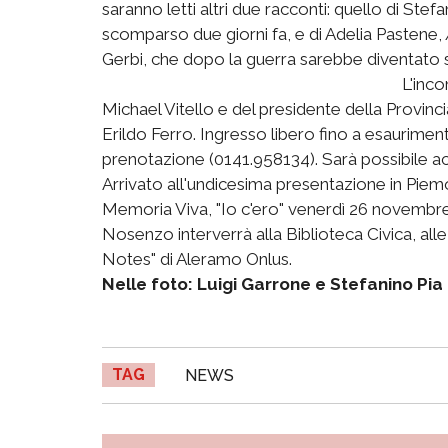
saranno letti altri due racconti: quello di Stef
scomparso due giorni fa, e di Adelia Pastene,
Gerbi, che dopo la guerra sarebbe diventato su
L'inco
Michael Vitello e del presidente della Provi
Erildo Ferro. Ingresso libero fino a esauriment
prenotazione (0141.958134). Sarà possibile acqu
Arrivato all'undicesima presentazione in Piem
Memoria Viva, "Io c'ero" venerdì 26 novembr
Nosenzo interverrà alla Biblioteca Civica, alle
Notes" di Aleramo Onlus.
Nelle foto: Luigi Garrone e Stefanino Pia i
TAG
NEWS