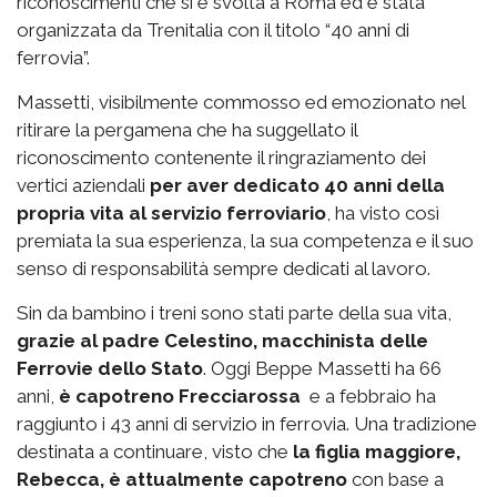
riconoscimenti che si è svolta a Roma ed è stata
organizzata da Trenitalia con il titolo “40 anni di
ferrovia”.
Massetti, visibilmente commosso ed emozionato nel
ritirare la pergamena che ha suggellato il
riconoscimento contenente il ringraziamento dei
vertici aziendali
per aver dedicato 40 anni della
propria vita al servizio ferroviario
, ha visto così
premiata la sua esperienza, la sua competenza e il suo
senso di responsabilità sempre dedicati al lavoro.
Sin da bambino i treni sono stati parte della sua vita,
grazie al padre Celestino, macchinista delle
Ferrovie dello Stato
. Oggi Beppe Massetti ha 66
anni,
è capotreno Frecciarossa
e a febbraio ha
raggiunto i 43 anni di servizio in ferrovia. Una tradizione
destinata a continuare, visto che
la figlia maggiore,
Rebecca, è attualmente capotreno
con base a