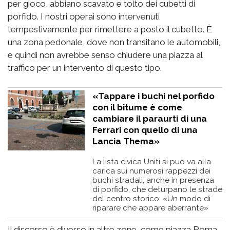
per gioco, abbiano scavato e tolto dei cubetti di
porfido. I nostri operai sono intervenuti
tempestivamente per rimettere a posto il cubetto. È
una zona pedonale, dove non transitano le automobili,
e quindi non avrebbe senso chiudere una piazza al
traffico per un intervento di questo tipo.
«Tappare i buchi nel porfido
con il bitume è come
cambiare il paraurti di una
Ferrari con quello di una
Lancia Thema»
La lista civica Uniti si può va alla
carica sui numerosi rappezzi dei
buchi stradali, anche in presenza
di porfido, che deturpano le strade
del centro storico: «Un modo di
riparare che appare aberrante»
Il discorso è diverso in altre zone, come piazza Roma.