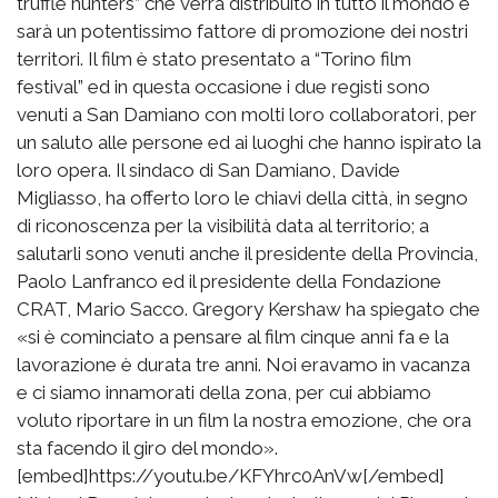
truffle hunters” che verrà distribuito in tutto il mondo e
sarà un potentissimo fattore di promozione dei nostri
territori. Il film è stato presentato a “Torino film
festival” ed in questa occasione i due registi sono
venuti a San Damiano con molti loro collaboratori, per
un saluto alle persone ed ai luoghi che hanno ispirato la
loro opera. Il sindaco di San Damiano, Davide
Migliasso, ha offerto loro le chiavi della città, in segno
di riconoscenza per la visibilità data al territorio; a
salutarli sono venuti anche il presidente della Provincia,
Paolo Lanfranco ed il presidente della Fondazione
CRAT, Mario Sacco. Gregory Kershaw ha spiegato che
«si è cominciato a pensare al film cinque anni fa e la
lavorazione è durata tre anni. Noi eravamo in vacanza
e ci siamo innamorati della zona, per cui abbiamo
voluto riportare in un film la nostra emozione, che ora
sta facendo il giro del mondo».
[embed]https://youtu.be/KFYhrc0AnVw[/embed]