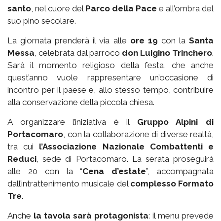
santo
, nel cuore del
Parco della Pace
e all’ombra del
suo pino secolare.
La giornata prenderà il via alle
ore 19
con la
Santa
Messa
, celebrata dal parroco
don Luigino Trinchero
.
Sarà il momento religioso della festa, che anche
quest’anno vuole rappresentare un’occasione di
incontro per il paese e, allo stesso tempo, contribuire
alla conservazione della piccola chiesa.
A organizzare l’iniziativa è il
Gruppo Alpini di
Portacomaro
, con la collaborazione di diverse realtà,
tra cui
l’Associazione Nazionale Combattenti e
Reduci
, sede di Portacomaro. La serata proseguirà
alle 20 con la “
Cena d’estate
”, accompagnata
dall’intrattenimento musicale del
complesso Formato
Tre
.
Anche
la tavola sarà protagonista
: il menu prevede