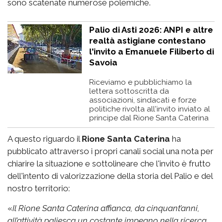
sono scatenate numerose polemiche.
Palio di Asti 2026: ANPI e altre
realtà astigiane contestano
l'invito a Emanuele Filiberto di
Savoia
Riceviamo e pubblichiamo la
lettera sottoscritta da
associazioni, sindacati e forze
politiche rivolta all'invito inviato al
principe dal Rione Santa Caterina
A questo riguardo il
Rione Santa Caterina
ha
pubblicato attraverso i propri canali social una nota per
chiarire la situazione e sottolineare che l'invito è frutto
dell'intento di valorizzazione della storia del Palio e del
nostro territorio:
«
Il Rione Santa Caterina affianca, da cinquant’anni,
all’attività paliesca un costante impegno nella ricerca,