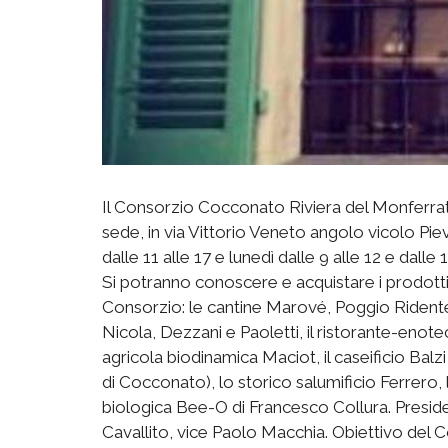
Il Consorzio Cocconato Riviera del Monferrat
sede, in via Vittorio Veneto angolo vicolo Pie
dalle 11 alle 17 e lunedì dalle 9 alle 12 e dalle 1
Si potranno conoscere e acquistare i prodotti
Consorzio: le cantine Marové, Poggio Ridente
Nicola, Dezzani e Paoletti, il ristorante-enote
agricola biodinamica Maciot, il caseificio Balz
di Cocconato), lo storico salumificio Ferrero, l
biologica Bee-O di Francesco Collura. Presid
Cavallito, vice Paolo Macchia. Obiettivo del 