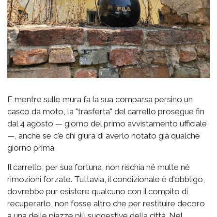
E mentre sulle mura fa la sua comparsa persino un
casco da moto, la "trasferta" del carrello prosegue fin
dal 4 agosto — giorno del primo avvistamento ufficiale
—, anche se c'è chi giura di averlo notato già qualche
giorno prima.
Il carrello, per sua fortuna, non rischia né multe né
rimozioni forzate. Tuttavia, il condizionale è d'obbligo,
dovrebbe pur esistere qualcuno con il compito di
recuperarlo, non fosse altro che per restituire decoro
a una delle piazze più suggestive della città. Nel