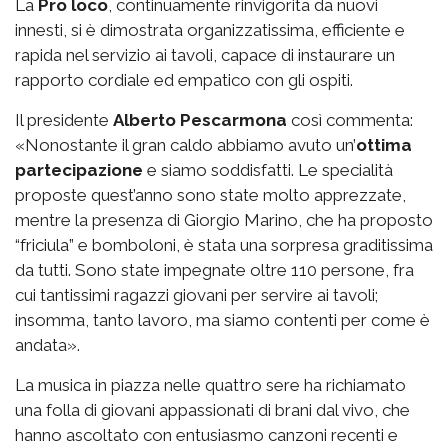
La
Pro loco
, continuamente rinvigorita da nuovi
innesti, si è dimostrata organizzatissima, efficiente e
rapida nel servizio ai tavoli, capace di instaurare un
rapporto cordiale ed empatico con gli ospiti.
Il presidente
Alberto Pescarmona
così commenta:
«Nonostante il gran caldo abbiamo avuto un’
ottima
partecipazione
e siamo soddisfatti. Le specialità
proposte quest’anno sono state molto apprezzate,
mentre la presenza di Giorgio Marino, che ha proposto
“friciula” e bomboloni, è stata una sorpresa graditissima
da tutti. Sono state impegnate oltre 110 persone, fra
cui tantissimi ragazzi giovani per servire ai tavoli;
insomma, tanto lavoro, ma siamo contenti per come è
andata».
La musica in piazza nelle quattro sere ha richiamato
una folla di giovani appassionati di brani dal vivo, che
hanno ascoltato con entusiasmo canzoni recenti e