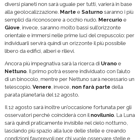
diversi pianeti non sarà uguale per tutti, varierà in base
alla geolocalizzazione.
Marte
e
Saturno
saranno i più
semplici da riconoscere a occhio nudo.
Mercurio
e
Giove
, invece, saranno molto bassi sull’orizzonte
orientale e immersi nelle prime luci del crepuscolo: per
individuarli servirà quindi un orizzonte il più possibile
libero da edifici, alberi e rilievi.
Ancora più impegnativa sarà la ricerca di
Urano
e
Nettuno
. Il primo potrà essere individuato con l’aiuto
di un binocolo, mentre per Nettuno sarà necessario un
telescopio.
Venere
, invece,
non farà parte
della
parata planetaria del 12 agosto
.
Il 12 agosto sarà inoltre un'occasione fortunata per gli
osservatori perché coinciderà con il
novilunio
. La Luna
sarà quindi praticamente invisibile nel cielo notturno,
lasciando più spazio alla luce delle stelle e creando
condizioni favorevoli per chi vuole osservare stelle e