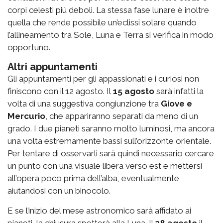
corpi celesti più deboli. La stessa fase lunare è inoltre
quella che rende possibile un’eclissi solare quando
l’allineamento tra Sole, Luna e Terra si verifica in modo
opportuno.
Altri appuntamenti
Gli appuntamenti per gli appassionati e i curiosi non
finiscono con il 12 agosto.
Il
15 agosto
sarà infatti la
volta di una suggestiva congiunzione tra
Giove e
Mercurio
, che appariranno separati da meno di un
grado. I due pianeti saranno molto luminosi, ma ancora
una volta estremamente bassi sull’orizzonte orientale.
Per tentare di osservarli sarà quindi necessario cercare
un punto con una visuale libera verso est e mettersi
all’opera poco prima dell’alba, eventualmente
aiutandosi con un binocolo.
E se l’inizio del mese astronomico sarà affidato ai
pianeti, la chiusura spetterà alla Luna.
Il
28 agosto
il