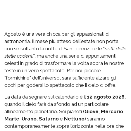
Agosto è una vera chicca per gli appassionati di
astronomia. Il mese più atteso dell’estate non porta
con sé soltanto la notte di San Lorenzo e le "
notti delle
stelle cadenti
", ma anche una serie di appuntamenti
celesti in grado di trasformare la volta sopra le nostre
teste in un vero spettacolo. Per noi, piccole
“formichine” dell’universo, sarà sufficiente alzare gli
occhi per godersi lo spettacolo che il cielo ci offre.
La data da segnare sul calendario è il
12 agosto 2026
,
quando il cielo farà da sfondo ad un particolare
allineamento planetario. Sei pianeti (
Giove
,
Mercurio
,
Marte
,
Urano
,
Saturno
e
Nettuno
)
saranno
contemporaneamente sopra l’orizzonte nelle ore che