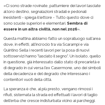
«Ci sono strade rovinate, pattumiere dei lavori lasciate
al loro destino, segnalazioni stradali e pedonali
inesistenti - spiega il lettore - Tutto questo dove ci
sono scuole superiori e elementari.
Sembra di
essere in un altra civiltà, non nel 2026
».
Questa mattina abbiamo fatto un sopralluogo sull'area
dove, in effetti, all'incrocio tra via Scarampi e via
Quintino Sella i recenti lavori per la posa di nuovi
sottoservizi hanno "lasciato il segno". Un isolato, quello
in questione, già interessato dallo stato di precarietà e
di degrado in cui versa l'ex Casermone, uno dei simboli
della decadenza e del degrado che interessano i
contenitori vuoti della città.
La speranza è che, al più presto, vengano rimossi i
rifiuti, sistemata la strada ed effettuati i lavori di taglio
dell'erba che cresce indisturbata vicino ai parcheggi.