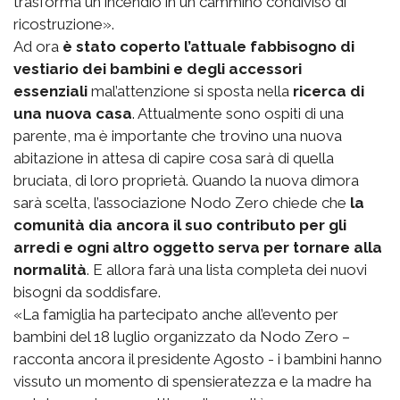
trasforma un incendio in un cammino condiviso di
ricostruzione».
Ad ora
è stato coperto l’attuale fabbisogno di
vestiario dei bambini e degli accessori
essenziali
mal’attenzione si sposta nella
ricerca di
una nuova casa
. Attualmente sono ospiti di una
parente, ma è importante che trovino una nuova
abitazione in attesa di capire cosa sarà di quella
bruciata, di loro proprietà. Quando la nuova dimora
sarà scelta, l’associazione Nodo Zero chiede che
la
comunità dia ancora il suo contributo per gli
arredi e ogni altro oggetto serva per tornare alla
normalità
. E allora farà una lista completa dei nuovi
bisogni da soddisfare.
«La famiglia ha partecipato anche all’evento per
bambini del 18 luglio organizzato da Nodo Zero –
racconta ancora il presidente Agosto - i bambini hanno
vissuto un momento di spensieratezza e la madre ha