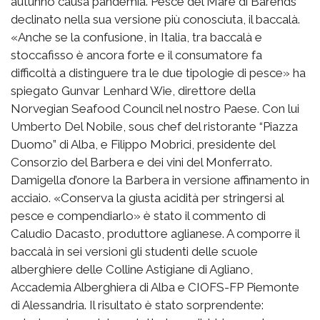
autunno causa pandemia. Pesce del Mare di Barends
declinato nella sua versione più conosciuta, il baccalà.
«Anche se la confusione, in Italia, tra baccalà e
stoccafisso è ancora forte e il consumatore fa
difficoltà a distinguere tra le due tipologie di pesce» ha
spiegato Gunvar Lenhard Wie, direttore della
Norvegian Seafood Council nel nostro Paese. Con lui
Umberto Del Nobile, sous chef del ristorante “Piazza
Duomo” di Alba, e Filippo Mobrici, presidente del
Consorzio del Barbera e dei vini del Monferrato.
Damigella d’onore la Barbera in versione affinamento in
acciaio. «Conserva la giusta acidità per stringersi al
pesce e compendiarlo» è stato il commento di
Caludio Dacasto, produttore aglianese. A comporre il
baccalà in sei versioni gli studenti delle scuole
alberghiere delle Colline Astigiane di Agliano,
Accademia Alberghiera di Alba e CIOFS-FP Piemonte
di Alessandria. Il risultato è stato sorprendente: