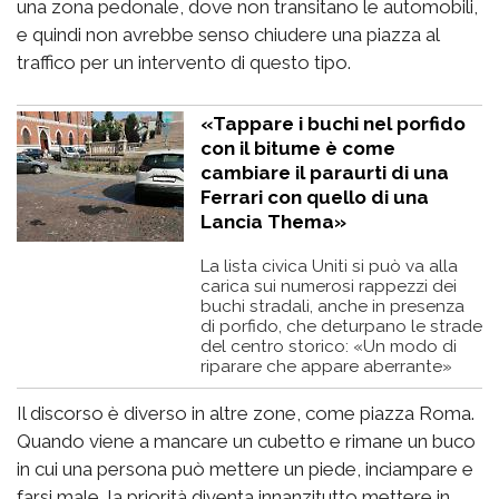
una zona pedonale, dove non transitano le automobili,
e quindi non avrebbe senso chiudere una piazza al
traffico per un intervento di questo tipo.
«Tappare i buchi nel porfido
con il bitume è come
cambiare il paraurti di una
Ferrari con quello di una
Lancia Thema»
La lista civica Uniti si può va alla
carica sui numerosi rappezzi dei
buchi stradali, anche in presenza
di porfido, che deturpano le strade
del centro storico: «Un modo di
riparare che appare aberrante»
Il discorso è diverso in altre zone, come piazza Roma.
Quando viene a mancare un cubetto e rimane un buco
in cui una persona può mettere un piede, inciampare e
farsi male, la priorità diventa innanzitutto mettere in