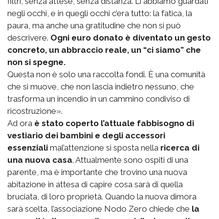
filtri, senza attese, senza distanza. Li abbiamo guardati
negli occhi, e in quegli occhi c’era tutto: la fatica, la
paura, ma anche una gratitudine che non si può
descrivere.
Ogni euro donato è diventato un gesto
concreto, un abbraccio reale, un “ci siamo” che
non si spegne.
Questa non è solo una raccolta fondi. È una comunità
che si muove, che non lascia indietro nessuno, che
trasforma un incendio in un cammino condiviso di
ricostruzione».
Ad ora
è stato coperto l’attuale fabbisogno di
vestiario dei bambini e degli accessori
essenziali
mal’attenzione si sposta nella
ricerca di
una nuova casa
. Attualmente sono ospiti di una
parente, ma è importante che trovino una nuova
abitazione in attesa di capire cosa sarà di quella
bruciata, di loro proprietà. Quando la nuova dimora
sarà scelta, l’associazione Nodo Zero chiede che
la