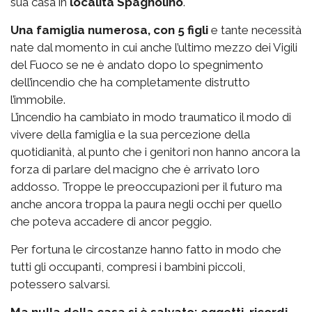
sua casa in
località Spagnolino
.
Una famiglia numerosa, con 5 figli
e tante necessità
nate dal momento in cui anche l’ultimo mezzo dei Vigili
del Fuoco se ne è andato dopo lo spegnimento
dell’incendio che ha completamente distrutto
l’immobile.
L’incendio ha cambiato in modo traumatico il modo di
vivere della famiglia e la sua percezione della
quotidianità, al punto che i genitori non hanno ancora la
forza di parlare del macigno che è arrivato loro
addosso. Troppe le preoccupazioni per il futuro ma
anche ancora troppa la paura negli occhi per quello
che poteva accadere di ancor peggio.
Per fortuna le circostanze hanno fatto in modo che
tutti gli occupanti, compresi i bambini piccoli,
potessero salvarsi.
Ma nulla della casa si è salvato: oggetti, ricordi,