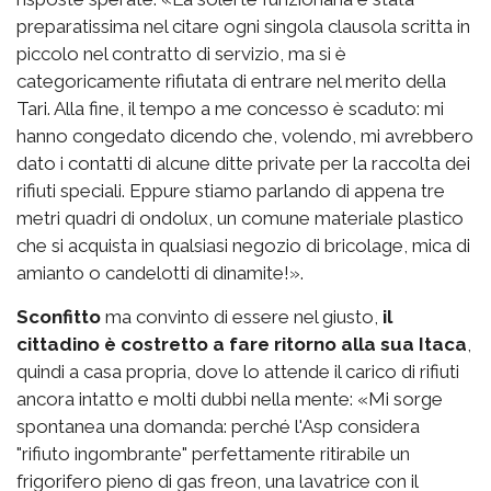
preparatissima nel citare ogni singola clausola scritta in
piccolo nel contratto di servizio, ma si è
categoricamente rifiutata di entrare nel merito della
Tari. Alla fine, il tempo a me concesso è scaduto: mi
hanno congedato dicendo che, volendo, mi avrebbero
dato i contatti di alcune ditte private per la raccolta dei
rifiuti speciali. Eppure stiamo parlando di appena tre
metri quadri di ondolux, un comune materiale plastico
che si acquista in qualsiasi negozio di bricolage, mica di
amianto o candelotti di dinamite!».
Sconfitto
ma convinto di essere nel giusto,
il
cittadino è costretto a fare ritorno alla sua Itaca
,
quindi a casa propria, dove lo attende il carico di rifiuti
ancora intatto e molti dubbi nella mente: «Mi sorge
spontanea una domanda: perché l'Asp considera
"rifiuto ingombrante" perfettamente ritirabile un
frigorifero pieno di gas freon, una lavatrice con il