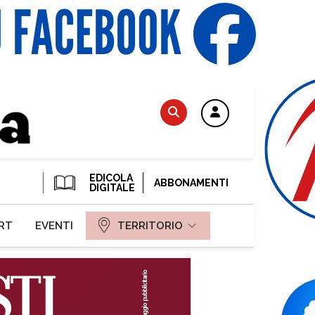
EDICOLA
ABBONAMENTI
DIGITALE
RT
EVENTI
TERRITORIO