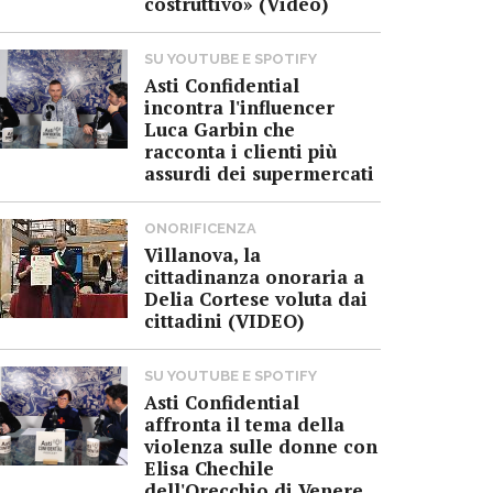
costruttivo» (Video)
SU YOUTUBE E SPOTIFY
Asti Confidential
incontra l'influencer
Luca Garbin che
racconta i clienti più
assurdi dei supermercati
ONORIFICENZA
Villanova, la
cittadinanza onoraria a
Delia Cortese voluta dai
cittadini (VIDEO)
SU YOUTUBE E SPOTIFY
Asti Confidential
affronta il tema della
violenza sulle donne con
Elisa Chechile
dell'Orecchio di Venere