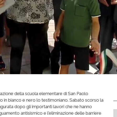
razione della scuola elementare di San Paolo
foto in bianco e nero lo testimoniano. Sabato scorso la
naugurata dopo gli importanti lavori che ne hanno
guamento antisismico e l'eliminazione delle barriere