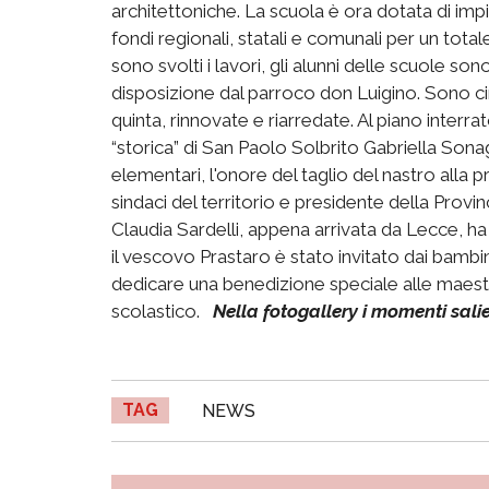
architettoniche. La scuola è ora dotata di impi
fondi regionali, statali e comunali per un totale
sono svolti i lavori, gli alunni delle scuole sono
disposizione dal parroco don Luigino. Sono cin
quinta, rinnovate e riarredate. Al piano interra
“storica” di San Paolo Solbrito Gabriella Sona
elementari, l'onore del taglio del nastro alla
sindaci del territorio e presidente della Prov
Claudia Sardelli, appena arrivata da Lecce, ha
il vescovo Prastaro è stato invitato dai bambi
dedicare una benedizione speciale alle maes
scolastico.
Nella fotogallery i momenti sali
TAG
NEWS