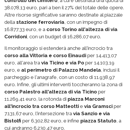
controllo del cimitero
, a cui è destinata una quota di
38.078,13 euro, pari a ben il 27% del totale delle opere.
Altre risorse significative saranno destinate al piazzale
della
stazione ferroviaria
, con un impegno di
16.877,33 euro, e a
corso Torino all'altezza di via
Corridoni
, con un budget di 16.286,07 euro.
Il monitoraggio si estenderà anche all'incrocio tra
corso alla Vittoria e corso Einaudi
per 14.413,07
euro, all'area tra
via Ticino e via Po
per 14.103,19
euro, e
al perimetro di Palazzo Mandela
, inclusi il
parcheggio e l'anagrafe, con un costo di 11.938,97
euro. Infine, gli ultimi interventi toccheranno la zona di
corso Palestro
all'altezza di via Ticino
per
11.269,41 euro, la rotonda di
piazza Marconi
all'incrocio tra corso Matteotti
e
via Gramsci
per
7.131,67 euro, l'intersezione tra
via Sanzio e via
Bistolfi
per 6.302,82 euro, e infine
piazza Statuto
, a
cui andranno 6.230,47 euro.