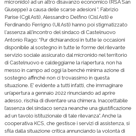
micronido) ad un altro disavanzo economico (RSA San
Giuseppe) a causa delle scarse adesioni ”. Fabrizio
Parise (Cgil Asti), Alessandro Delfino (Cisl Asti) e
Ferdinando Ferrigno (Uil Asti) hanno poi stigmatizzato
l'assenza all'incontro del sindaco di Castelnuovo
Antonio Rago: “Pur dichiarandosi in tutte le occasioni
disponibile al sostegno in tutte le forme del rilevante
servizio sociale assicurato dal micronido nel territorio
di Castelnuovo e caldeggiarne la riapertura, non ha
messo in campo ad oggi la benché minima azione di
sostegno affinché non ci trovassimo in questa
situazione. E’ evidente a tutti infatti, che immaginare
un’apertura a gennaio 2022 rinunciando ad aprire
adesso, rischia di diventare una chimera. Inaccettabile
l’assenza del sindaco senza neanche una giustificazione
ad un tavolo istituzionale di tale rilevanza”. Anche la
cooperativa KCS, che gestisce i servizi di assistenza, si
sfila dalla situazione critica annunciando la volontà di