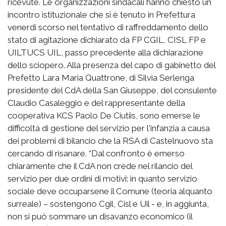
ricevute. Le organizzazioni sindacali hanno chiesto un
incontro istituzionale che si è tenuto in Prefettura
venerdì scorso nel tentativo di raffreddamento dello
stato di agitazione dichiarato da FP CGIL, CISL FP e
UILTUCS UIL, passo precedente alla dichiarazione
dello sciopero. Alla presenza del capo di gabinetto del
Prefetto Lara Maria Quattrone, di Silvia Serlenga
presidente del CdA della San Giuseppe, del consulente
Claudio Casaleggio e del rappresentante della
cooperativa KCS Paolo De Ciutiis, sono emerse le
difficoltà di gestione del servizio per l'infanzia a causa
dei problemi di bilancio che la RSA di Castelnuovo sta
cercando di risanare. “Dal confronto è emerso
chiaramente che il CdA non crede nel rilancio del
servizio per due ordini di motivi: in quanto servizio
sociale deve occuparsene il Comune (teoria alquanto
surreale) – sostengono Cgil, Cisl e Uil - e, in aggiunta,
non si può sommare un disavanzo economico (il