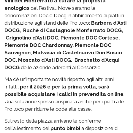
Vini del Monferrato a curare la proposta
enologica
del Festival. Nove saranno le
denominazioni Doc e Docg in abbinamento ai piatti in
distribuzione agli stand delle Pro loco:
Barbera d’Asti
DOCG, Ruchè di Castagnole Monferrato DOCG,
Grignolino d’Asti DOC, Piemonte DOC Cortese,
Piemonte DOC Chardonnay, Piemonte DOC
Sauvignon, Malvasia di Castelnuovo Don Bosco
DOC, Moscato d’Asti DOCG, Brachetto d’Acqui
DOCG
delle aziende aderenti al Consorzio.
Ma c’è un’importante novità rispetto agli altri anni.
Infatti,
per il 2026 e per la prima volta, sarà
possibile acquistare i calici in prevendita on line
.
Una soluzione spesso auspicata anche per i piatti alle
Pro loco per ridurre le code alle casse.
Sul resto della piazza arrivano le conferme
dell’allestimento del
punto bimbi
a disposizione di