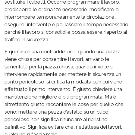
sostituire i cubetti. Occorre programmare il lavoro,
predisporre le ordinanze necessarie, modificare o
interrompere temporaneamente la circolazione,
eseguire l’intervento e poi lasciare il tempo necessario
perché il lavoro si consolidi e possa essere riaperto al
traffico in sicurezza.
E qui nasce una contraddizione: quando una piazza
viene chiusa per consentire i lavori, arrivano le
lamentele per la piazza chiusa; quando invece si
interviene rapidamente per mettere in sicurezza un
punto pericoloso, si critica la modalità con cui viene
effettuato il primo intervento. È giusto chiedere una
manutenzione migliore e più programmata. Ma è
altrettanto giusto raccontare le cose per quello che
sono: mettere una pezza d’asfalto su un buco
pericoloso non significa rinunciare al ripristino
definitivo. Significa evitare che, nell’attesa dei lavori,
qualcuno si faccia male.