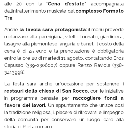
alle 20 con la “
Cena d’estate
”, accompagnata
dall’intrattenimento musicale del
complesso Formato
Tre
.
Anche
la tavola sarà protagonista
: il menu prevede
melanzane alla parmigiana, vitello tonnato, giardiniera,
lasagne alla piemontese, anguria e bunet. Il costo della
cena è di 25 euro e la prenotazione è obbligatoria
entro le ore 20 di martedì 11 agosto, contattando Eros
Capusso (339-2306007) oppure Renzo Raviola (338-
3413998).
La festa sarà anche un’occasione per sostenere
i
restauri della chiesa di San Rocco
, con le iniziative
in programma pensate per
raccogliere fondi a
favore dei lavori
. Un appuntamento che unisce così
la tradizione religiosa, il piacere di ritrovarsi e l’impegno
della comunità per conservare un luogo caro alla
storia di Portacomaro.