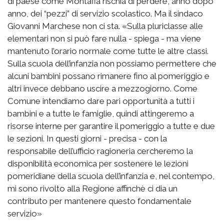
di paese come Montafia rischia di perdere, anno dopo
anno, dei “pezzi” di servizio scolastico. Ma il sindaco
Giovanni Marchese non ci sta. «Sulla pluriclasse alle
elementari non si può fare nulla - spiega - ma viene
mantenuto l’orario normale come tutte le altre classi.
Sulla scuola dell’infanzia non possiamo permettere che
alcuni bambini possano rimanere fino al pomeriggio e
altri invece debbano uscire a mezzogiorno. Come
Comune intendiamo dare pari opportunità a tutti i
bambini e a tutte le famiglie, quindi attingeremo a
risorse interne per garantire il pomeriggio a tutte e due
le sezioni. In questi giorni - precisa - con la
responsabile dell’ufficio ragioneria cercheremo la
disponibilità economica per sostenere le lezioni
pomeridiane della scuola dell’infanzia e, nel contempo,
mi sono rivolto alla Regione affinchè ci dia un
contributo per mantenere questo fondamentale
servizio»