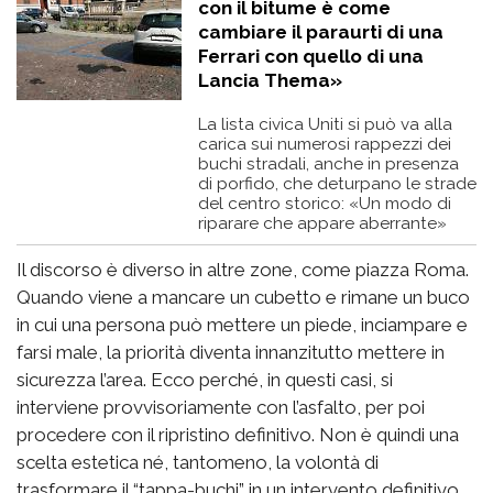
con il bitume è come
cambiare il paraurti di una
Ferrari con quello di una
Lancia Thema»
La lista civica Uniti si può va alla
carica sui numerosi rappezzi dei
buchi stradali, anche in presenza
di porfido, che deturpano le strade
del centro storico: «Un modo di
riparare che appare aberrante»
Il discorso è diverso in altre zone, come piazza Roma.
Quando viene a mancare un cubetto e rimane un buco
in cui una persona può mettere un piede, inciampare e
farsi male, la priorità diventa innanzitutto mettere in
sicurezza l’area. Ecco perché, in questi casi, si
interviene provvisoriamente con l’asfalto, per poi
procedere con il ripristino definitivo. Non è quindi una
scelta estetica né, tantomeno, la volontà di
trasformare il “tappa-buchi” in un intervento definitivo.