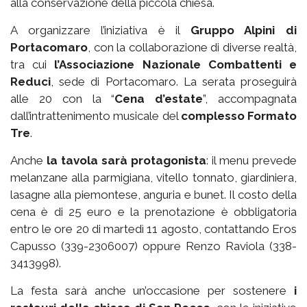
alla conservazione della piccola chiesa.
A organizzare l’iniziativa è il
Gruppo Alpini di
Portacomaro
, con la collaborazione di diverse realtà,
tra cui
l’Associazione Nazionale Combattenti e
Reduci
, sede di Portacomaro. La serata proseguirà
alle 20 con la “
Cena d’estate
”, accompagnata
dall’intrattenimento musicale del
complesso Formato
Tre
.
Anche
la tavola sarà protagonista
: il menu prevede
melanzane alla parmigiana, vitello tonnato, giardiniera,
lasagne alla piemontese, anguria e bunet. Il costo della
cena è di 25 euro e la prenotazione è obbligatoria
entro le ore 20 di martedì 11 agosto, contattando Eros
Capusso (339-2306007) oppure Renzo Raviola (338-
3413998).
La festa sarà anche un’occasione per sostenere
i