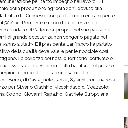
 remunerazione per tanto impegno nel lavoro». Il
calo della produzione agricola 2021 dovuto alla
la frutta del Cuneese, comporta minori entrate per le
il 50%: «Il Piemonte è ricco di eccellenze: ieri
co, sindaco di Valfenera, proprio nel suo paese per
arni di grande eccellenza non vengono pagate nel
he vanno aiutati». E il presidente Lanfranco ha parlato
ettivo della qualità deve valere per le nocciole così
tigiano. La bellezza del nostro territorio, coltivato e
i ad esso si dedica». Insieme alla battitura del prezzo
ampioni di nocciole portate in esame alla
ano Borio, di Castagnole Lanze, 83 anni, con una resa
rzo per Silvano Giachino, vicesindaco di Coazzolo;
na Cocino, Giovanni Rapalino, Gabriele Stroppiana,