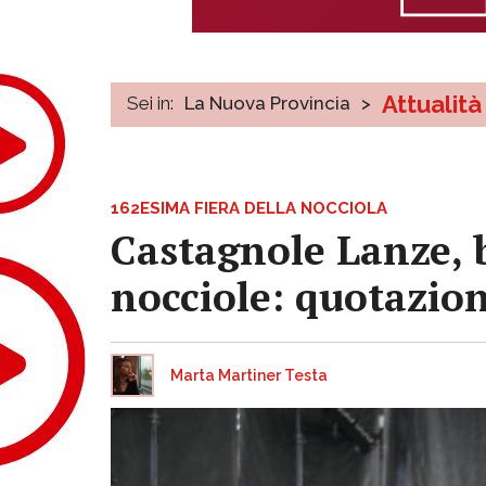
Attualità
Sei in:
La Nuova Provincia
>
162ESIMA FIERA DELLA NOCCIOLA
Castagnole Lanze, ba
nocciole: quotazion
Marta Martiner Testa