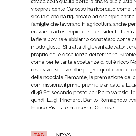
strada della qualità porterà anche alla giusta
vicepresidente Carosso ha ricordato come il 
siccità e che ha riguardato ad esempio anche 
famiglie che lavorano in agricoltura anche per 
eravamo ad esempio con il presidente Lanfran
la fiera bovina e abbiamo constatato come c
modo giusto. Si tratta di giovani allevatori, c
proprio delle eccellenze del territorio: «L’obi
come per le tante eccellenze di cui è ricco l’As
reso vivo, si deve all’impegno quotidiano di ch
della nocciola Piemonte, la premiazione dei c
commissione: il primo premio è andato a Luci
di 48,80; secondo posto per Piero Varesio, te
quindi, Luigi Trinchero, Danilo Romagnolo, An
Franco Rivella e Francesco Cortese.
TAG
NEWS