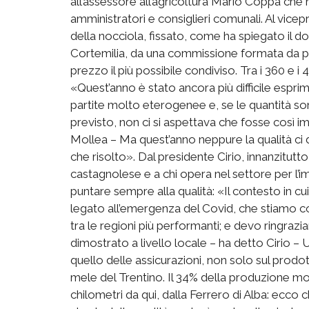
all’assessore all’agricoltura Mario Coppa che h
amministratori e consiglieri comunali. Al vice
della nocciola, fissato, come ha spiegato il d
Cortemilia, da una commissione formata da par
prezzo il più possibile condiviso. Tra i 360 e i
«Quest’anno è stato ancora più difficile esprim
partite molto eterogenee e, se le quantità so
previsto, non ci si aspettava che fosse così 
Mollea – Ma quest’anno neppure la qualità ci d
che risolto». Dal presidente Cirio, innanzitut
castagnolese e a chi opera nel settore per l’im
puntare sempre alla qualità: «Il contesto in cu
legato all’emergenza del Covid, che stiamo co
tra le regioni più performanti; e devo ringraz
dimostrato a livello locale – ha detto Cirio 
quello delle assicurazioni, non solo sul prod
mele del Trentino. Il 34% della produzione m
chilometri da qui, dalla Ferrero di Alba: ecco c