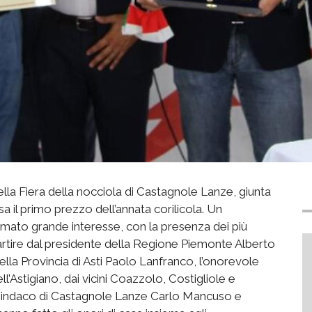
la Fiera della nocciola di Castagnole Lanze, giunta
a il primo prezzo dell’annata corilicola. Un
mato grande interesse, con la presenza dei più
 partire dal presidente della Regione Piemonte Alberto
della Provincia di Asti Paolo Lanfranco, l’onorevole
ll’Astigiano, dai vicini Coazzolo, Costigliole e
l sindaco di Castagnole Lanze Carlo Mancuso e