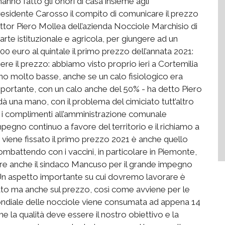
anno fatto gli onori di casa insieme agli
presidente Carosso il compito di comunicare il prezzo
ottor Piero Mollea dell’azienda Nocciole Marchisio di
te istituzionale e agricola, per giungere ad un
 400 euro al quintale il primo prezzo dell’annata 2021:
ere il prezzo: abbiamo visto proprio ieri a Cortemilia
no molto basse, anche se un calo fisiologico era
importante, con un calo anche del 50% - ha detto Piero
à una mano, con il problema del cimiciato tutt’altro
to i complimenti all’amministrazione comunale
pegno continuo a favore del territorio e il richiamo a
i viene fissato il primo prezzo 2021 è anche quello
mbattendo con i vaccini, in particolare in Piemonte,
iare anche il sindaco Mancuso per il grande impegno
– Un aspetto importante su cui dovremo lavorare è
otto ma anche sul prezzo, così come avviene per le
ondiale delle nocciole viene consumata ad appena 14
he la qualità deve essere il nostro obiettivo e la