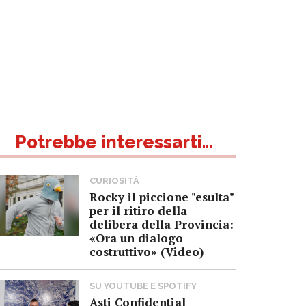
Potrebbe interessarti...
CURIOSITÀ
Rocky il piccione "esulta"
per il ritiro della
delibera della Provincia:
«Ora un dialogo
costruttivo» (Video)
SU YOUTUBE E SPOTIFY
Asti Confidential