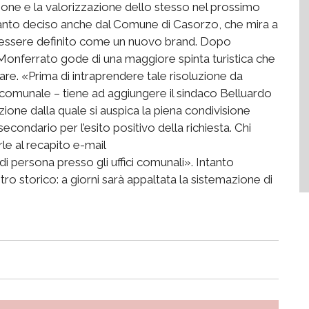
one e la valorizzazione dello stesso nel prossimo
quanto deciso anche dal Comune di Casorzo, che mira a
be essere definito come un nuovo brand. Dopo
il Monferrato gode di una maggiore spinta turistica che
re. «Prima di intraprendere tale risoluzione da
 comunale – tiene ad aggiungere il sindaco Belluardo
ione dalla quale si auspica la piena condivisione
econdario per l’esito positivo della richiesta. Chi
e al recapito e-mail
di persona presso gli uffici comunali». Intanto
tro storico: a giorni sarà appaltata la sistemazione di