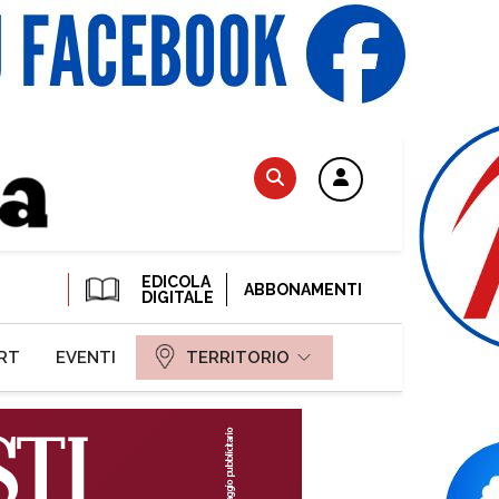
EDICOLA
ABBONAMENTI
DIGITALE
RT
EVENTI
TERRITORIO