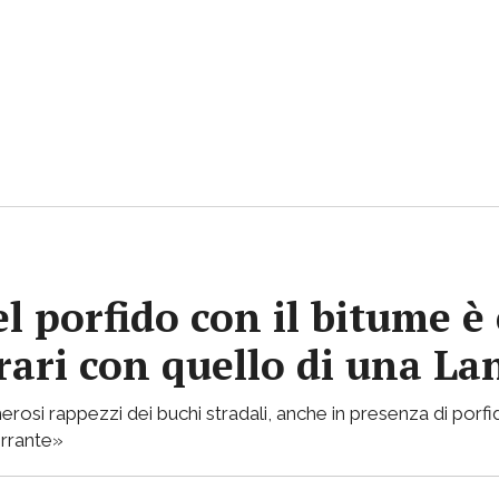
l porfido con il bitume è
rrari con quello di una L
 numerosi rappezzi dei buchi stradali, anche in presenza di por
errante»