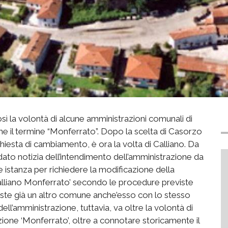
sì la volontà di alcune amministrazioni comunali di
e il termine “Monferrato”. Dopo la scelta di Casorzo
chiesta di cambiamento, è ora la volta di Calliano. Da
dato notizia dell’intendimento dell’amministrazione da
 istanza per richiedere la modificazione della
alliano Monferrato’ secondo le procedure previste
a esiste già un altro comune anche’esso con lo stesso
ll’amministrazione, tuttavia, va oltre la volontà di
zione ‘Monferrato’, oltre a connotare storicamente il