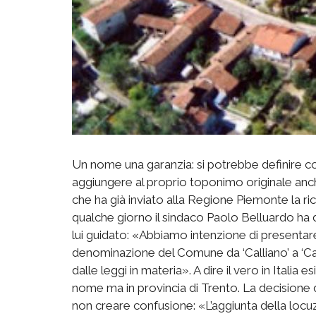
Un nome una garanzia: si potrebbe definire co
aggiungere al proprio toponimo originale anch
che ha già inviato alla Regione Piemonte la ri
qualche giorno il sindaco Paolo Belluardo ha 
lui guidato: «Abbiamo intenzione di presentare
denominazione del Comune da ‘Calliano’ a ‘C
dalle leggi in materia». A dire il vero in Itali
nome ma in provincia di Trento. La decisione de
non creare confusione: «L’aggiunta della locu