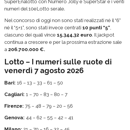
SuperEnalotto con Numero Jolly e SuperStar e i venti
numeri del 10eLotto serale.
Nel concorso di oggi non sono stati realizzati né il “6”
né il “5+1”, sono stati invece centrati
10 punti “5”
,
ciascuno dei quali vince
15.344,32 euro
. Il jackpot
continua a crescere e per la prossima estrazione sale
a
206.700.000 €.
Lotto – I numeri sulle ruote di
venerdì 7 agosto 2026
Bari:
16 – 13 – 33 – 61 – 50
Cagliari:
1 – 70 – 83 – 80 – 7
Firenze:
75 – 48 – 79 – 20 – 56
Genova:
44 – 62 – 55 – 42 – 41
Milano:
21 – 70 – 16 – 32 – 45