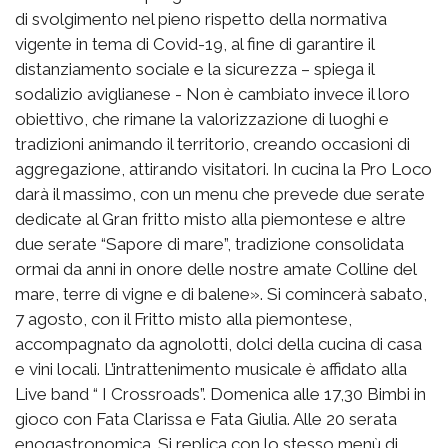
di svolgimento nel pieno rispetto della normativa
vigente in tema di Covid-19, al fine di garantire il
distanziamento sociale e la sicurezza – spiega il
sodalizio aviglianese - Non è cambiato invece il loro
obiettivo, che rimane la valorizzazione di luoghi e
tradizioni animando il territorio, creando occasioni di
aggregazione, attirando visitatori. In cucina la Pro Loco
darà il massimo, con un menu che prevede due serate
dedicate al Gran fritto misto alla piemontese e altre
due serate “Sapore di mare”, tradizione consolidata
ormai da anni in onore delle nostre amate Colline del
mare, terre di vigne e di balene». Si comincerà sabato,
7 agosto, con il Fritto misto alla piemontese,
accompagnato da agnolotti, dolci della cucina di casa
e vini locali. L’intrattenimento musicale è affidato alla
Live band “ I Crossroads”. Domenica alle 17,30 Bimbi in
gioco con Fata Clarissa e Fata Giulia. Alle 20 serata
enogastronomica. Si replica con lo stesso menù di