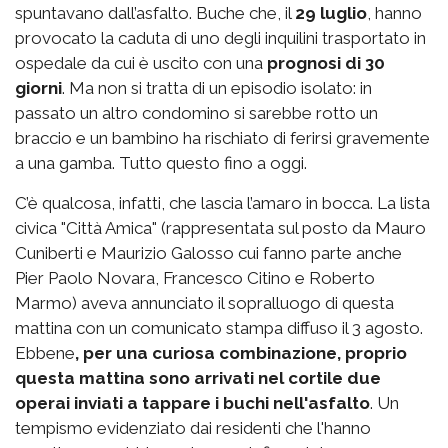
spuntavano dall’asfalto. Buche che, il
29 luglio
, hanno
provocato la caduta di uno degli inquilini trasportato in
ospedale da cui è uscito con una
prognosi di 30
giorni
. Ma non si tratta di un episodio isolato: in
passato un altro condomino si sarebbe rotto un
braccio e un bambino ha rischiato di ferirsi gravemente
a una gamba. Tutto questo fino a oggi.
C’è qualcosa, infatti, che lascia l’amaro in bocca. La lista
civica "Città Amica" (rappresentata sul posto da Mauro
Cuniberti e Maurizio Galosso cui fanno parte anche
Pier Paolo Novara, Francesco Citino e Roberto
Marmo) aveva annunciato il sopralluogo di questa
mattina con un comunicato stampa diffuso il 3 agosto.
Ebbene
, per una curiosa combinazione, proprio
questa mattina sono arrivati nel cortile due
operai inviati a tappare i buchi nell'asfalto
. Un
tempismo evidenziato dai residenti che l'hanno