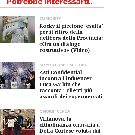
Potrebbe interessarti...
CURIOSITÀ
Rocky il piccione "esulta"
per il ritiro della
delibera della Provincia:
«Ora un dialogo
costruttivo» (Video)
SU YOUTUBE E SPOTIFY
Asti Confidential
incontra l'influencer
Luca Garbin che
racconta i clienti più
assurdi dei supermercati
ONORIFICENZA
Villanova, la
cittadinanza onoraria a
Delia Cortese voluta dai