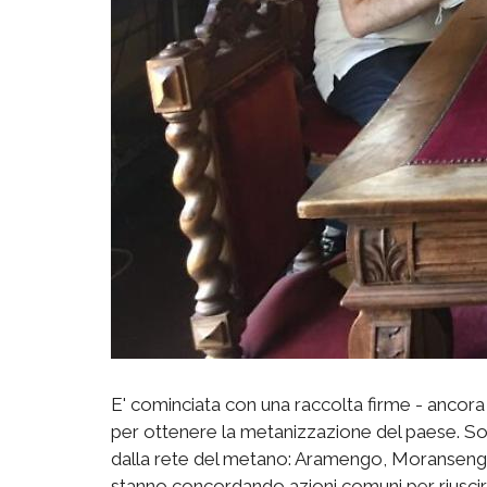
E' cominciata con una raccolta firme - ancor
per ottenere la metanizzazione del paese. Sono
dalla rete del metano: Aramengo, Moransengo
stanno concordando azioni comuni per riuscire 