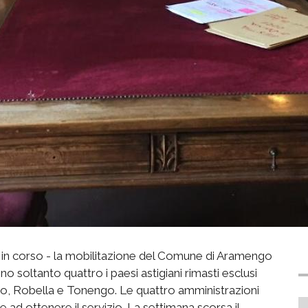
a in corso - la mobilitazione del Comune di Aramengo
 soltanto quattro i paesi astigiani rimasti esclusi
, Robella e Tonengo. Le quattro amministrazioni
ad ottenere il servizio. La settimana scorsa il