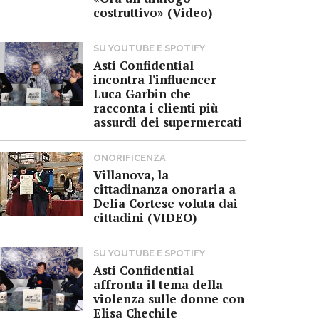
costruttivo» (Video)
SU YOUTUBE E SPOTIFY
Asti Confidential
incontra l'influencer
Luca Garbin che
racconta i clienti più
assurdi dei supermercati
ONORIFICENZA
Villanova, la
cittadinanza onoraria a
Delia Cortese voluta dai
cittadini (VIDEO)
SU YOUTUBE E SPOTIFY
Asti Confidential
affronta il tema della
violenza sulle donne con
Elisa Chechile