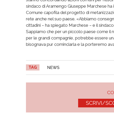
sindaco di Aramengo Giuseppe Marchese ha inc
Comune capofila del progetto di metanizzazion
rete anche nel suo paese. «Abbiamo consegnat
cittadini – ha spiegato Marchese – e il sinda
Sappiamo che per un piccolo paese come il no
per le grandi compagnie, potrebbe essere una
bisognava pur cominciarla e la porteremo avan
TAG
NEWS
C
SCRIVI/SC