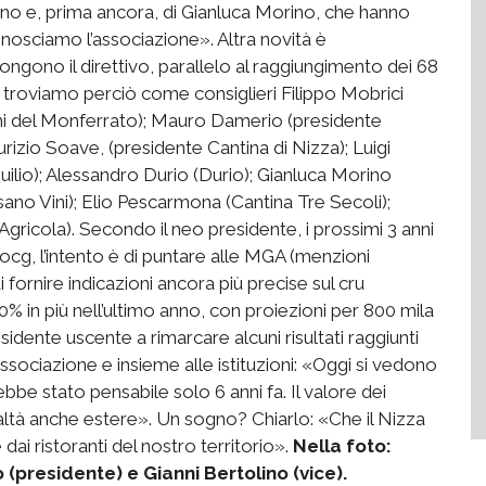
tolino e, prima ancora, di Gianluca Morino, che hanno
nosciamo l’associazione». Altra novità è
gono il direttivo, parallelo al raggiungimento dei 68
: troviamo perciò come consiglieri Filippo Mobrici
ini del Monferrato); Mauro Damerio (presidente
zio Soave, (presidente Cantina di Nizza); Luigi
io); Alessandro Durio (Durio); Gianluca Morino
ano Vini); Elio Pescarmona (Cantina Tre Secoli);
gricola). Secondo il neo presidente, i prossimi 3 anni
cg, l’intento è di puntare alle MGA (menzioni
ornire indicazioni ancora più precise sul cru
0% in più nell’ultimo anno, con proiezioni per 800 mila
residente uscente a rimarcare alcuni risultati raggiunti
associazione e insieme alle istituzioni: «Oggi si vedono
ebbe stato pensabile solo 6 anni fa. Il valore dei
 realtà anche estere». Un sogno? Chiarlo: «Che il Nizza
dai ristoranti del nostro territorio».
Nella foto:
(presidente) e Gianni Bertolino (vice).