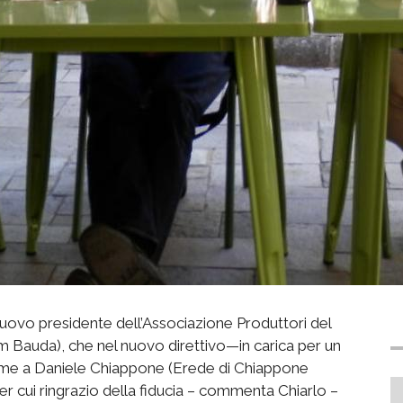
nuovo presidente dell’Associazione Produttori del
m Bauda), che nel nuovo direttivo—in carica per un
eme a Daniele Chiappone (Erede di Chiappone
cui ringrazio della fiducia – commenta Chiarlo –