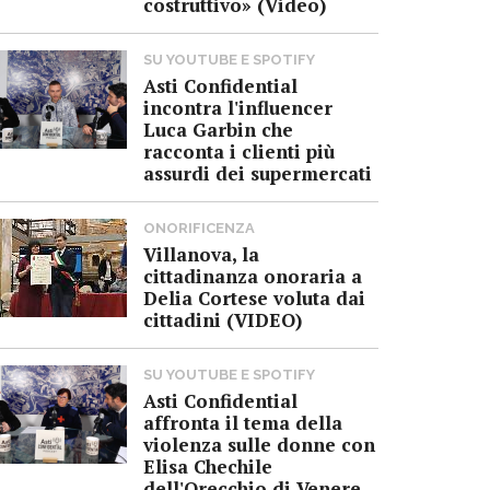
costruttivo» (Video)
SU YOUTUBE E SPOTIFY
Asti Confidential
incontra l'influencer
Luca Garbin che
racconta i clienti più
assurdi dei supermercati
ONORIFICENZA
Villanova, la
cittadinanza onoraria a
Delia Cortese voluta dai
cittadini (VIDEO)
SU YOUTUBE E SPOTIFY
Asti Confidential
affronta il tema della
violenza sulle donne con
Elisa Chechile
dell'Orecchio di Venere