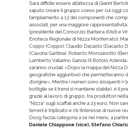
Sarà difficile essere all’altezza di Gianni Ber
saputo creare il gruppo coeso per cui oggi co
l’ampliamento a 13 dei componenti che compon
associati, per una maggiore rappresentatività
(presidente del Consorzio Barbera d'Asti e V
Enoteca Regionale di Nizza Monferrato); Mauri
Coppo (Coppo); Claudio Dacasto (Dacasto Duil
(Cascina Garitina); Roberto Morosinotto (Bers
Lamberto Vallarino Gancia (Il Botolo Azienda A
saranno cruciali: «Dopo la mappa del Nizza Do
geografiche aggiuntive) che permetteranno di f
d’origine». Mentre i numeri sono eloquenti (+3
bottiglie se il trend si mantiene stabile), è il p
grazie al lavoro di gruppo, tra produttori nell’
“Nizza” sugli scaffali anche a 23 euro. Non sar
terreni è triplicato e c’è l’interesse di nuove
Docg faccia categoria a sé nei menu, a partire 
Daniele Chiappone (vice), Stefano Chiarlo 