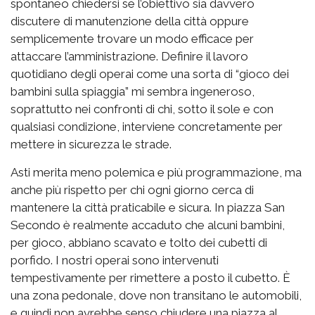
spontaneo chiedersi se l’obiettivo sia davvero
discutere di manutenzione della città oppure
semplicemente trovare un modo efficace per
attaccare l’amministrazione. Definire il lavoro
quotidiano degli operai come una sorta di “gioco dei
bambini sulla spiaggia” mi sembra ingeneroso,
soprattutto nei confronti di chi, sotto il sole e con
qualsiasi condizione, interviene concretamente per
mettere in sicurezza le strade.
Asti merita meno polemica e più programmazione, ma
anche più rispetto per chi ogni giorno cerca di
mantenere la città praticabile e sicura. In piazza San
Secondo è realmente accaduto che alcuni bambini,
per gioco, abbiano scavato e tolto dei cubetti di
porfido. I nostri operai sono intervenuti
tempestivamente per rimettere a posto il cubetto. È
una zona pedonale, dove non transitano le automobili,
e quindi non avrebbe senso chiudere una piazza al