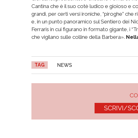
Cantina che è il suo cotè ludico e gioioso e co
grandi, per certi versi ironiche, “piroghe” che
e, in un punto panoramico sul Sentiero dei Nidi,
Ferraris in cui figurano in formato gigante, i “T
che vigilano sulle colline della Barbera».
Nella
TAG
NEWS
C
SCRIVI/SC