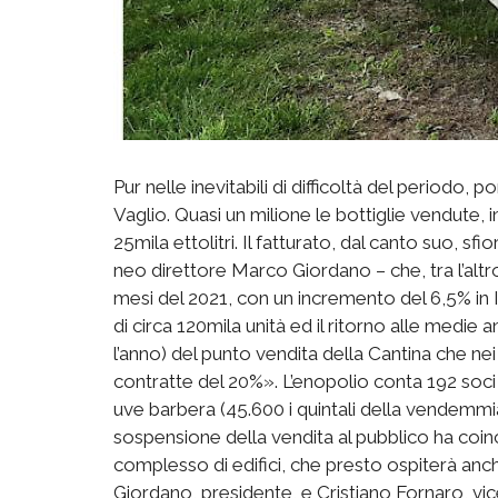
Pur nelle inevitabili di difficoltà del periodo, p
Vaglio. Quasi un milione le bottiglie vendute,
25mila ettolitri. Il fatturato, dal canto suo, sf
neo direttore Marco Giordano – che, tra l’altr
mesi del 2021, con un incremento del 6,5% in 
di circa 120mila unità ed il ritorno alle medie 
l’anno) del punto vendita della Cantina che ne
contratte del 20%». L’enopolio conta 192 soci per
uve barbera (45.600 i quintali della vendemmia 2
sospensione della vendita al pubblico ha coincis
complesso di edifici, che presto ospiterà a
Giordano, presidente, e Cristiano Fornaro, vi