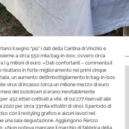
ortano il segno “più” i dati della Cantina di Vinchio e
 insieme a circa 550 mila bag-in-box, ovvero circa
iora i 9 milioni di euro. «Dati confortanti – commenta il
o risultano in forte miglioramento nei primi cinque
Italia, un aumento dell’imbottigliamento in bag-in-box
ante virus di incasso (circa un milione mezzo di euro
i mesi del lockdown si erano inevitabilmente
 452 ettari coltivati a vite, di cui 277 riservati alle
020 per circa 33mila ettolitri di vino). Il periodo di
o con il restyling grafico e alcuni lavori nel
nche una sala degustazione. Aggiungono Renzo
ce: «Non poteva mancare il marchio di fabbrica della