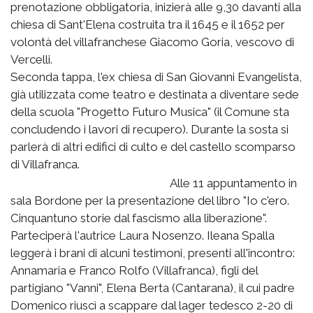
prenotazione obbligatoria, inizierà alle 9,30 davanti alla
chiesa di Sant'Elena costruita tra il 1645 e il 1652 per
volontà del villafranchese Giacomo Goria, vescovo di
Vercelli.
Seconda tappa, l'ex chiesa di San Giovanni Evangelista,
già utilizzata come teatro e destinata a diventare sede
della scuola "Progetto Futuro Musica" (il Comune sta
concludendo i lavori di recupero). Durante la sosta si
parlerà di altri edifici di culto e del castello scomparso
di Villafranca.
Alle 11 appuntamento in
sala Bordone per la presentazione del libro "Io c'ero.
Cinquantuno storie dal fascismo alla liberazione".
Parteciperà l'autrice Laura Nosenzo. Ileana Spalla
leggerà i brani di alcuni testimoni, presenti all'incontro:
Annamaria e Franco Rolfo (Villafranca), figli del
partigiano "Vanni", Elena Berta (Cantarana), il cui padre
Domenico riuscì a scappare dal lager tedesco 2-20 di