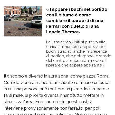
«Tappare i buchi nel porfido
con il bitume è come
cambiare il paraurti di una
Ferrari con quello di una
Lancia Thema»
La lista civica Uniti si può va alla
carica sui numerosi rappezzi dei
buchi stradali, anche in presenza
di porfido, che deturpano le strade
del centro storico: «Un modo di
riparare che appare aberrante»
Il discorso è diverso in altre zone, come piazza Roma.
Quando viene a mancare un cubetto e rimane un buco
in cui una persona può mettere un piede, inciampare e
farsi male, la priorità diventa innanzitutto mettere in
sicurezza l’area. Ecco perché, in questi casi, si
interviene provvisoriamente con l’asfalto, per poi
procedere con il ripristino definitivo. Non è quindi una