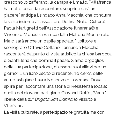
crescono lo zafferano, la canapa e il malto. "Villafranca
ha molte cose da raccontare: scoprirle sarà un
piacere" anticipa il sindaco Anna Macchia, che condurrà
la visita insieme all'assessore Delfina Noto (Cultura),
Paola Martignetti dell'Associazione Itineraria® e
Vincenzo Monastra Varrica della Malteria Monferrato.
Ma ci sarà anche un ospite speciale. "Il pittore e
scenografo Ottavio Coffano - annuncia Macchia -
racconterà dal punto di vista artistico la chiesa barocca
di Sant'Elena che domina il paese. Siamo orgogliosi
della sua partecipazione, di essere suoi allievi per un
giorno". E un libro uscito di recente, "Io c'ero", delle
autrici astigiane Laura Nosenzo e Loredana Dova, si
aprirà per raccontare una storia di Resistenza locale:
quella del giovane partigiano Giovanni Rolfo, "Vanni",
ribelle della 21
ª Brigata San Damiano
vissuto a
Villafranca.
La visita culturale, a partecipazione gratuita ma con