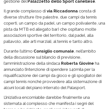
gestione del
Palazzetto
dello Sport canellese
.
Il grande complesso di
via
Riccadonna
consta di
diverse strutture (tre palestre, due campi da tennis
coperti, un campo da padel, un campo polivalente, una
pista da MTB ed allegato bar) che ospitano molte
associazioni sportive del territorio, dal padel, alla
pallavolo, alle arti marziali, al tennis e tanto altro.
Durante l’ultimo
Consiglio comunale
, nell’ambito
della discussione sul bilancio di previsione,
l’amministrazione della sindaca
Roberta Giovine
ha
annunciato l’intenzione di spendere 140mila per la
riqualificazione dei campi da gioco e gli spogliatoi dei
campi tennis nonché provvedere alla sistemazione di
alcuni locali del piano interrato del Palasport.
L’iniziativa encomiabile darebbe finalmente una
sistemata al complesso che manifesta i segni del