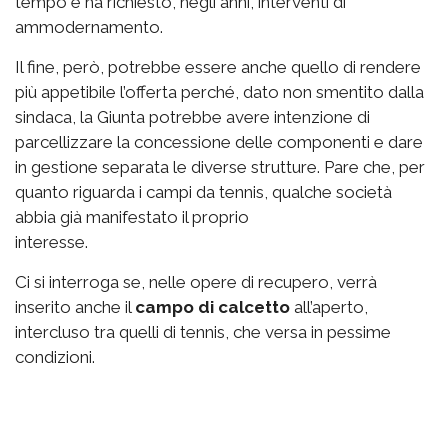
tempo e ha richiesto, negli anni, interventi di
ammodernamento.
Il fine, però, potrebbe essere anche quello di rendere
più appetibile l’offerta perché, dato non smentito dalla
sindaca, la Giunta potrebbe avere intenzione di
parcellizzare la concessione delle componenti e dare
in gestione separata le diverse strutture. Pare che, per
quanto riguarda i campi da tennis, qualche società
abbia già manifestato il proprio
interesse.
Ci si interroga se, nelle opere di recupero, verrà
inserito anche il
campo di calcetto
all’aperto,
intercluso tra quelli di tennis, che versa in pessime
condizioni.