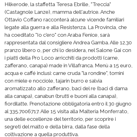
Hilkerode, la staffetta Teresa Ebrille, "Treccia"
(Castagnole Lanze), mamma dell'autrice. Anche
Ottavio Coffano racconterà alcune vicende familiari
legate alla guerra e alla Resistenza. La Provincia, che
ha coeditato "Io c'ero" con Araba Fenice, sarà
rappresentata dal consigliere Andrea Gamba. Alle 12.30
pranzo libero o, per chi lo desidera, nel Salone Gai con
i piatti della Pro Loco arricchiti da prodotti (carne,
zafferano, canapa) made in Villafranca. Menù a 15 euro,
acqua e caffé inclusi: carne cruda "la rondine", tomini
con miele e nocciole, tajarin burro e salvia
aromatizzato allo zafferano, baci del re (baci di dama
alla canapa), canabun (brutti e buoni alla canapa),
fiordilatte. Prenotazione obbligatoria entro il 30 giugno
al 335.7006717. Alle 15 visita alla Malteria Monferrato,
una delle eccellenze del territorio, per scoprire i
segreti del malto e della birra, dalla fase della
coltivazione a quella produttiva.