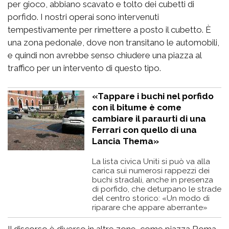
per gioco, abbiano scavato e tolto dei cubetti di
porfido. I nostri operai sono intervenuti
tempestivamente per rimettere a posto il cubetto. È
una zona pedonale, dove non transitano le automobili,
e quindi non avrebbe senso chiudere una piazza al
traffico per un intervento di questo tipo.
«Tappare i buchi nel porfido
con il bitume è come
cambiare il paraurti di una
Ferrari con quello di una
Lancia Thema»
La lista civica Uniti si può va alla
carica sui numerosi rappezzi dei
buchi stradali, anche in presenza
di porfido, che deturpano le strade
del centro storico: «Un modo di
riparare che appare aberrante»
Il discorso è diverso in altre zone, come piazza Roma.