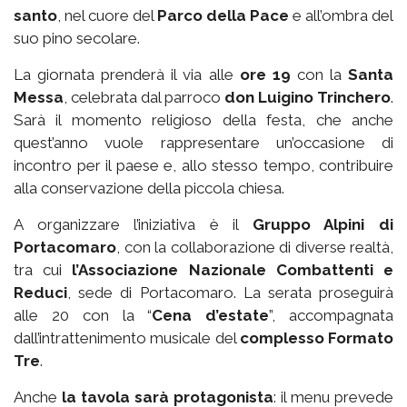
santo
, nel cuore del
Parco della Pace
e all’ombra del
suo pino secolare.
La giornata prenderà il via alle
ore 19
con la
Santa
Messa
, celebrata dal parroco
don Luigino Trinchero
.
Sarà il momento religioso della festa, che anche
quest’anno vuole rappresentare un’occasione di
incontro per il paese e, allo stesso tempo, contribuire
alla conservazione della piccola chiesa.
A organizzare l’iniziativa è il
Gruppo Alpini di
Portacomaro
, con la collaborazione di diverse realtà,
tra cui
l’Associazione Nazionale Combattenti e
Reduci
, sede di Portacomaro. La serata proseguirà
alle 20 con la “
Cena d’estate
”, accompagnata
dall’intrattenimento musicale del
complesso Formato
Tre
.
Anche
la tavola sarà protagonista
: il menu prevede