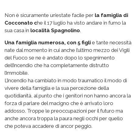
Non è sicuramente un’estate facile per
la famiglia di
Cocconato c
he il 17 luglio ha visto andare in fumo la
sua casa in
località Spagnolino
.
Una famiglia numerosa, con 5 figli
e tante necessità
nate dal momento in cui anche l’ultimo mezzo dei Vigili
del Fuoco se ne è andato dopo lo spegnimento
dell’incendio che ha completamente distrutto
l’immobile.
L’incendio ha cambiato in modo traumatico il modo di
vivere della famiglia e la sua percezione della
quotidianità, al punto che i genitori non hanno ancora la
forza di parlare del macigno che è arrivato loro
addosso. Troppe le preoccupazioni per il futuro ma
anche ancora troppa la paura negli occhi per quello
che poteva accadere di ancor peggio.