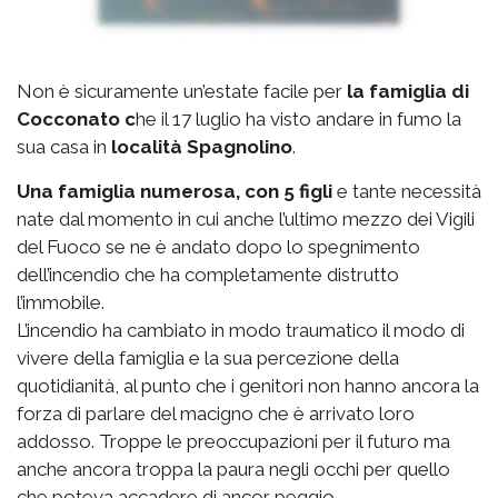
Non è sicuramente un’estate facile per
la famiglia di
Cocconato c
he il 17 luglio ha visto andare in fumo la
sua casa in
località Spagnolino
.
Una famiglia numerosa, con 5 figli
e tante necessità
nate dal momento in cui anche l’ultimo mezzo dei Vigili
del Fuoco se ne è andato dopo lo spegnimento
dell’incendio che ha completamente distrutto
l’immobile.
L’incendio ha cambiato in modo traumatico il modo di
vivere della famiglia e la sua percezione della
quotidianità, al punto che i genitori non hanno ancora la
forza di parlare del macigno che è arrivato loro
addosso. Troppe le preoccupazioni per il futuro ma
anche ancora troppa la paura negli occhi per quello
che poteva accadere di ancor peggio.