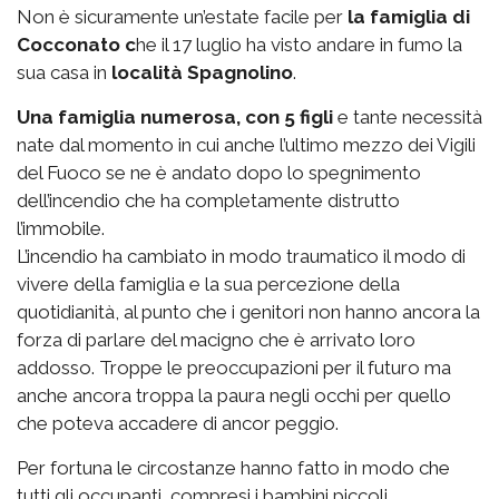
Non è sicuramente un’estate facile per
la famiglia di
Cocconato c
he il 17 luglio ha visto andare in fumo la
sua casa in
località Spagnolino
.
Una famiglia numerosa, con 5 figli
e tante necessità
nate dal momento in cui anche l’ultimo mezzo dei Vigili
del Fuoco se ne è andato dopo lo spegnimento
dell’incendio che ha completamente distrutto
l’immobile.
L’incendio ha cambiato in modo traumatico il modo di
vivere della famiglia e la sua percezione della
quotidianità, al punto che i genitori non hanno ancora la
forza di parlare del macigno che è arrivato loro
addosso. Troppe le preoccupazioni per il futuro ma
anche ancora troppa la paura negli occhi per quello
che poteva accadere di ancor peggio.
Per fortuna le circostanze hanno fatto in modo che
tutti gli occupanti, compresi i bambini piccoli,