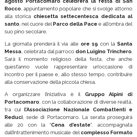
agosto Portacomaro celebrerà la festa di San
Rocco
, appuntamento popolare che si svolge attorno
alla storica
chiesetta settecentesca dedicata al
santo
, nel cuore del
Parco della Pace
e all’ombra del
suo pino secolare.
La giornata prenderà il via alle
ore 19
con la
Santa
Messa
, celebrata dal parroco
don Luigino Trinchero
.
Sarà il momento religioso della festa, che anche
quest’anno vuole rappresentare un’occasione di
incontro per il paese e, allo stesso tempo, contribuire
alla conservazione della piccola chiesa.
A organizzare l’iniziativa è il
Gruppo Alpini di
Portacomaro
, con la collaborazione di diverse realtà,
tra cui
l’Associazione Nazionale Combattenti e
Reduci
, sede di Portacomaro. La serata proseguirà
alle 20 con la “
Cena d’estate
”, accompagnata
dall’intrattenimento musicale del
complesso Formato