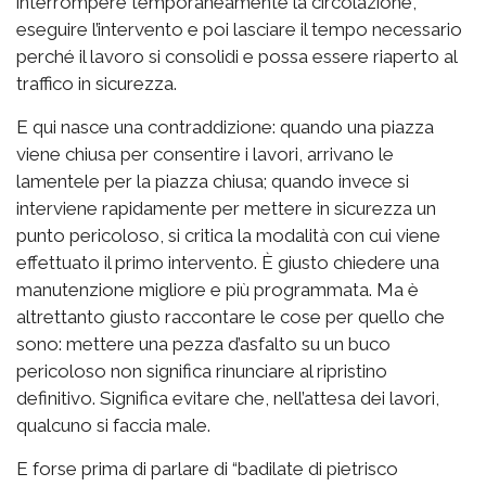
interrompere temporaneamente la circolazione,
eseguire l’intervento e poi lasciare il tempo necessario
perché il lavoro si consolidi e possa essere riaperto al
traffico in sicurezza.
E qui nasce una contraddizione: quando una piazza
viene chiusa per consentire i lavori, arrivano le
lamentele per la piazza chiusa; quando invece si
interviene rapidamente per mettere in sicurezza un
punto pericoloso, si critica la modalità con cui viene
effettuato il primo intervento. È giusto chiedere una
manutenzione migliore e più programmata. Ma è
altrettanto giusto raccontare le cose per quello che
sono: mettere una pezza d’asfalto su un buco
pericoloso non significa rinunciare al ripristino
definitivo. Significa evitare che, nell’attesa dei lavori,
qualcuno si faccia male.
E forse prima di parlare di “badilate di pietrisco