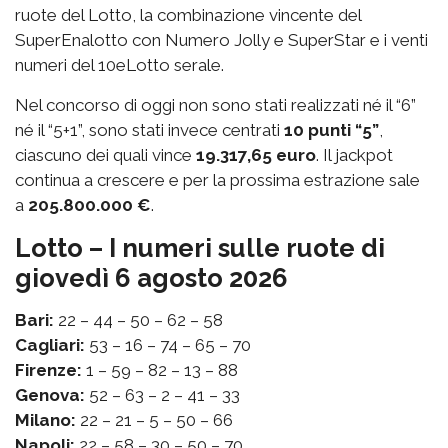
ruote del Lotto, la combinazione vincente del
SuperEnalotto con Numero Jolly e SuperStar e i venti
numeri del 10eLotto serale.
Nel concorso di oggi non sono stati realizzati né il “6”
né il “5+1”, sono stati invece centrati
10 punti “5”
,
ciascuno dei quali vince
19.317,65 euro
. Il jackpot
continua a crescere e per la prossima estrazione sale
a
205.800.000 €
.
Lotto – I numeri sulle ruote di
giovedì 6 agosto 2026
Bari:
22 – 44 – 50 – 62 – 58
Cagliari:
53 – 16 – 74 – 65 – 70
Firenze:
1 – 59 – 82 – 13 – 88
Genova:
52 – 63 – 2 – 41 – 33
Milano:
22 – 21 – 5 – 50 – 66
Napoli:
22 – 58 – 30 – 50 – 70