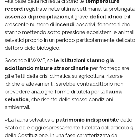
Alla base della richiesta ci sono le
temperature
record
registrate nelle ultime settimane, la prolungata
assenza
di
precipitazioni
, il grave
deficit idrico
e il
crescente numero di
incendi
boschivi, fenomeni che
stanno mettendo sotto pressione ecosistemi e animali
selvatici proprio in un periodo particolarmente delicato
del loro ciclo biologico.
Secondo il WWF, se
le istituzioni stanno già
adottando misure straordinarie
per fronteggiare
gli effetti della crisi climatica su agricoltura, risorse
idriche e allevamenti, sarebbe contraddittorio non
prevedere analoghe forme di tutela per la
fauna
selvatica
, che risente delle stesse condizioni
ambientali.
«La fauna selvatica è
patrimonio indisponibile
dello
Stato ed è oggi espressamente tutelata dall'articolo 9
della Costituzione. In una fase caratterizzata da