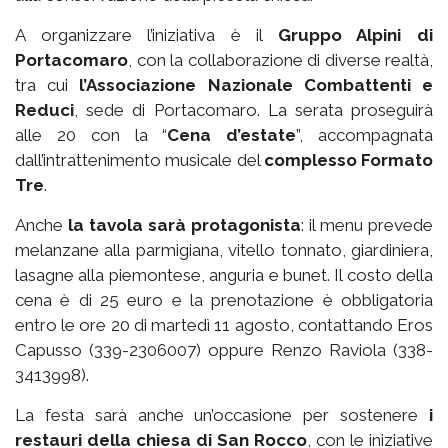
A organizzare l’iniziativa è il
Gruppo Alpini di
Portacomaro
, con la collaborazione di diverse realtà,
tra cui
l’Associazione Nazionale Combattenti e
Reduci
, sede di Portacomaro. La serata proseguirà
alle 20 con la “
Cena d’estate
”, accompagnata
dall’intrattenimento musicale del
complesso Formato
Tre
.
Anche
la tavola sarà protagonista
: il menu prevede
melanzane alla parmigiana, vitello tonnato, giardiniera,
lasagne alla piemontese, anguria e bunet. Il costo della
cena è di 25 euro e la prenotazione è obbligatoria
entro le ore 20 di martedì 11 agosto, contattando Eros
Capusso (339-2306007) oppure Renzo Raviola (338-
3413998).
La festa sarà anche un’occasione per sostenere
i
restauri della chiesa di San Rocco
, con le iniziative