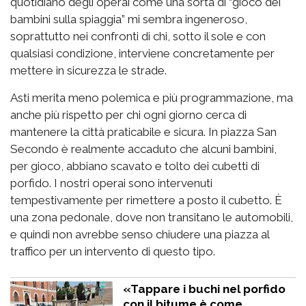
quotidiano degli operai come una sorta di “gioco dei
bambini sulla spiaggia” mi sembra ingeneroso,
soprattutto nei confronti di chi, sotto il sole e con
qualsiasi condizione, interviene concretamente per
mettere in sicurezza le strade.
Asti merita meno polemica e più programmazione, ma
anche più rispetto per chi ogni giorno cerca di
mantenere la città praticabile e sicura. In piazza San
Secondo è realmente accaduto che alcuni bambini,
per gioco, abbiano scavato e tolto dei cubetti di
porfido. I nostri operai sono intervenuti
tempestivamente per rimettere a posto il cubetto. È
una zona pedonale, dove non transitano le automobili,
e quindi non avrebbe senso chiudere una piazza al
traffico per un intervento di questo tipo.
«Tappare i buchi nel porfido
con il bitume è come