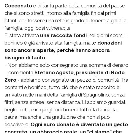
Cocconato
e di tanta parte della comunità del paese
che si sono stretti intorno alla famiglia fin dai primi
istanti per tessere una rete in grado di tenere a galla la
famiglia, oggi così vulnerabile.
E’ stata attivata
una raccolta fondi
; nei giorni scorsi il
bonifico è già arrivato alla famiglia, ma l
e donazioni
sono ancora aperte, perché hanno ancora
bisogno di tanto.
«Non abbiamo solo consegnato una somma di denaro
– commenta
Stefano Agosto, presidente di Nodo
Zero
- abbiamo consegnato un pezzo di comunità. Tra
contanti e bonifico, tutto ciò che è stato raccolto è
arrivato nelle mani della famiglia di Spagnolino, senza
filtri, senza attese, senza distanza. Li abbiamo guardati
negli occhi, e in quegli occhi c’era tutto: la fatica, la
paura, ma anche una gratitudine che non si può
descrivere.
Ogni euro donato è diventato un gesto
concreto, un abbraccio reale, un “ci siamo” che