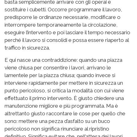
basta semplicemente arrivare con gli operai e
sostituire i cubetti. Occorre programmare il lavoro,
predisporre le ordinanze necessarie, modificare o
interrompere temporaneamente la circolazione,
eseguire l’intervento e poi lasciare il tempo necessario
perché il lavoro si consolidi e possa essere riaperto al
traffico in sicurezza.
E qui nasce una contraddizione: quando una piazza
viene chiusa per consentire i lavori, arrivano le
lamentele per la piazza chiusa; quando invece si
interviene rapidamente per mettere in sicurezza un
punto pericoloso, si critica la modalità con cui viene
effettuato il primo intervento. È giusto chiedere una
manutenzione migliore e più programmata. Ma è
altrettanto giusto raccontare le cose per quello che
sono: mettere una pezza d’asfalto su un buco
pericoloso non significa rinunciare al ripristino
definitivo. Significa evitare che, nell’attesa dei lavori,