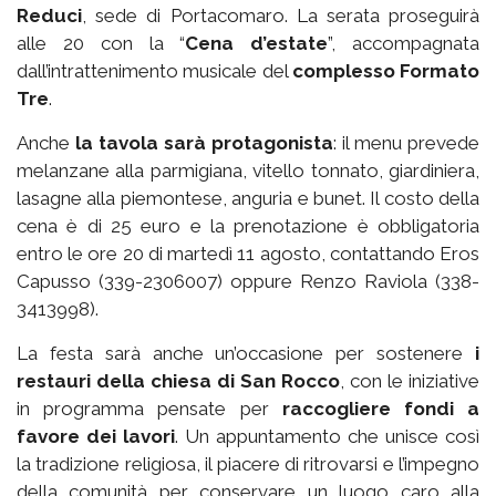
Reduci
, sede di Portacomaro. La serata proseguirà
alle 20 con la “
Cena d’estate
”, accompagnata
dall’intrattenimento musicale del
complesso Formato
Tre
.
Anche
la tavola sarà protagonista
: il menu prevede
melanzane alla parmigiana, vitello tonnato, giardiniera,
lasagne alla piemontese, anguria e bunet. Il costo della
cena è di 25 euro e la prenotazione è obbligatoria
entro le ore 20 di martedì 11 agosto, contattando Eros
Capusso (339-2306007) oppure Renzo Raviola (338-
3413998).
La festa sarà anche un’occasione per sostenere
i
restauri della chiesa di San Rocco
, con le iniziative
in programma pensate per
raccogliere fondi a
favore dei lavori
. Un appuntamento che unisce così
la tradizione religiosa, il piacere di ritrovarsi e l’impegno
della comunità per conservare un luogo caro alla