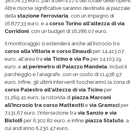
38.078,13 euro, pari a ben il 27% del totale delle opere.
Altre risorse significative saranno destinate al piazzale
della
stazione ferroviaria
, con un impegno di
16.877,33 euro, e a
corso Torino all'altezza di via
Corridoni
, con un budget di 16.286,07 euro.
Il monitoraggio si estenderà anche all'incrocio tra
corso alla Vittoria e corso Einaudi
per 14.413,07
euro, all'area tra
via Ticino e via Po
per 14.103,19
euro, e
al perimetro di Palazzo Mandela
, inclusi il
parcheggio e l'anagrafe, con un costo di 11.938,97
euro. Infine, gli ultimi interventi toccheranno la zona di
corso Palestro
all'altezza di via Ticino
per
11.269,41 euro, la rotonda di
piazza Marconi
all'incrocio tra corso Matteotti
e
via Gramsci
per
7.131,67 euro, l'intersezione tra
via Sanzio e via
Bistolfi
per 6.302,82 euro, e infine
piazza Statuto
, a
cui andranno 6.230,47 euro.