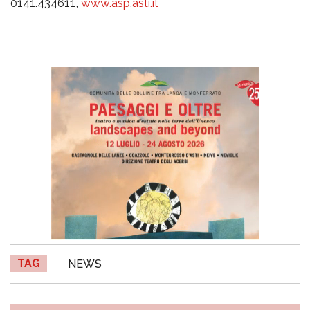
0141.434611,
www.asp.asti.it
TAG
NEWS