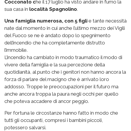
Cocconato c
he il 17 luglio ha visto andare in fumo la
sua casa in
località Spagnolino
.
Una famiglia numerosa, con 5 figli
e tante necessità
nate dal momento in cui anche l’ultimo mezzo dei Vigili
del Fuoco se ne è andato dopo lo spegnimento
dell’incendio che ha completamente distrutto
l’immobile.
L’incendio ha cambiato in modo traumatico il modo di
vivere della famiglia e la sua percezione della
quotidianità, al punto che i genitori non hanno ancora la
forza di parlare del macigno che è arrivato loro
addosso. Troppe le preoccupazioni per il futuro ma
anche ancora troppa la paura negli occhi per quello
che poteva accadere di ancor peggio.
Per fortuna le circostanze hanno fatto in modo che
tutti gli occupanti, compresi i bambini piccoli,
potessero salvarsi.