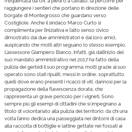
frequentata da chi, a piedi o a cavallo, la percorre per
raggiungere i sentieri che portano in direzione delle
borgate di Montegrosso che guardano verso
Costigliole. Anche il sindaco Marco Curto si
complimenta per l’iniziativa e l’alto senso civico
dimostrato dai due amministratori e dai loro amici,
auspicando che molti altri seguano lo stesso esempio.
L’assessore Giampiero Bianco, infatti, già dall’inizio del
suo mandato amministrativo nel 2017 ha fatto della
pulizia dei gerbidi il suo programma: molti grazie al suo
operato sono stati ripuliti, messi in ordine, soprattutto
quelli dove erano presenti i ricacci di viti, dannosi per la
propagazione della flavescenza dorata, che
rappresenta un grave pericolo per i vigneti. Sono
sempre più gli esempi di cittadini che si impegnano a
titolo di volontariato alla pulizia del territorio: da chi una
volta l’anno dedica una passeggiata nei dintorni di casa
alla raccolta di bottiglie e lattine gettate nei fossati ai