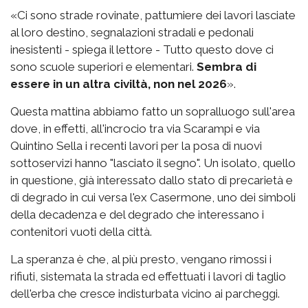
«Ci sono strade rovinate, pattumiere dei lavori lasciate
al loro destino, segnalazioni stradali e pedonali
inesistenti - spiega il lettore - Tutto questo dove ci
sono scuole superiori e elementari.
Sembra di
essere in un altra civiltà, non nel 2026
».
Questa mattina abbiamo fatto un sopralluogo sull'area
dove, in effetti, all'incrocio tra via Scarampi e via
Quintino Sella i recenti lavori per la posa di nuovi
sottoservizi hanno "lasciato il segno". Un isolato, quello
in questione, già interessato dallo stato di precarietà e
di degrado in cui versa l'ex Casermone, uno dei simboli
della decadenza e del degrado che interessano i
contenitori vuoti della città.
La speranza è che, al più presto, vengano rimossi i
rifiuti, sistemata la strada ed effettuati i lavori di taglio
dell'erba che cresce indisturbata vicino ai parcheggi.