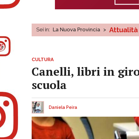
Attualità
Sei in:
La Nuova Provincia
>
CULTURA
Canelli, libri in gir
scuola
Daniela Peira