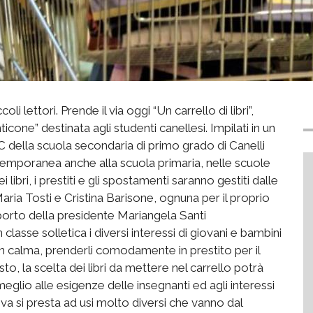
oli lettori. Prende il via oggi “Un carrello di libri”,
icone” destinata agli studenti canellesi. Impilati in un
 2C della scuola secondaria di primo grado di Canelli
ntemporanea anche alla scuola primaria, nelle scuole
i libri, i prestiti e gli spostamenti saranno gestiti dalle
ria Tosti e Cristina Barisone, ognuna per il proprio
pporto della presidente Mariangela Santi
in classe solletica i diversi interessi di giovani e bambini
on calma, prenderli comodamente in prestito per il
sto, la scelta dei libri da mettere nel carrello potrà
glio alle esigenze delle insegnanti ed agli interessi
ativa si presta ad usi molto diversi che vanno dal