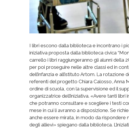
I libri escono dalla biblioteca e incontrano i picc
iniziativa proposta dalla biblioteca civica “Mont
carrello i libri raggiungeranno gli alunni della
per poi proseguire nelle altre classi ed in co
dell’infanzia e all’istituto Artom. La rotazione de
referenti del progetto Chiara Calosso, Anna Ma
ordine di scuola, con la supervisione ed il su
organizzatrice dell’iniziativa. «Avere tanti libri 
che potranno consultare e scegliere i testi c
mese in cui li avranno a disposizione. Se richie
anche essere mirata, in modo da rispondere me
degli allievi» spiegano dalla biblioteca. L’inizi