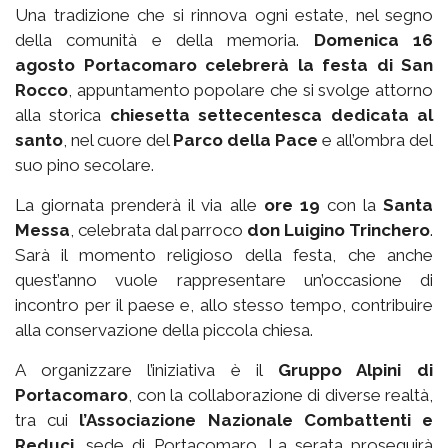
Una tradizione che si rinnova ogni estate, nel segno
della comunità e della memoria.
Domenica 16
agosto Portacomaro celebrerà la festa di San
Rocco
, appuntamento popolare che si svolge attorno
alla storica
chiesetta settecentesca dedicata al
santo
, nel cuore del
Parco della Pace
e all’ombra del
suo pino secolare.
La giornata prenderà il via alle
ore 19
con la
Santa
Messa
, celebrata dal parroco
don Luigino Trinchero
.
Sarà il momento religioso della festa, che anche
quest’anno vuole rappresentare un’occasione di
incontro per il paese e, allo stesso tempo, contribuire
alla conservazione della piccola chiesa.
A organizzare l’iniziativa è il
Gruppo Alpini di
Portacomaro
, con la collaborazione di diverse realtà,
tra cui
l’Associazione Nazionale Combattenti e
Reduci
, sede di Portacomaro. La serata proseguirà