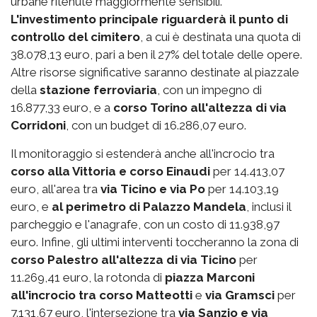
urbane ritenute maggiormente sensibili.
L'investimento principale riguarderà il punto di
controllo del cimitero
, a cui è destinata una quota di
38.078,13 euro, pari a ben il 27% del totale delle opere.
Altre risorse significative saranno destinate al piazzale
della
stazione ferroviaria
, con un impegno di
16.877,33 euro, e a
corso Torino all'altezza di via
Corridoni
, con un budget di 16.286,07 euro.
Il monitoraggio si estenderà anche all'incrocio tra
corso alla Vittoria e corso Einaudi
per 14.413,07
euro, all'area tra
via Ticino e via Po
per 14.103,19
euro, e
al perimetro di Palazzo Mandela
, inclusi il
parcheggio e l'anagrafe, con un costo di 11.938,97
euro. Infine, gli ultimi interventi toccheranno la zona di
corso Palestro
all'altezza di via Ticino
per
11.269,41 euro, la rotonda di
piazza Marconi
all'incrocio tra corso Matteotti
e
via Gramsci
per
7.131,67 euro, l'intersezione tra
via Sanzio e via