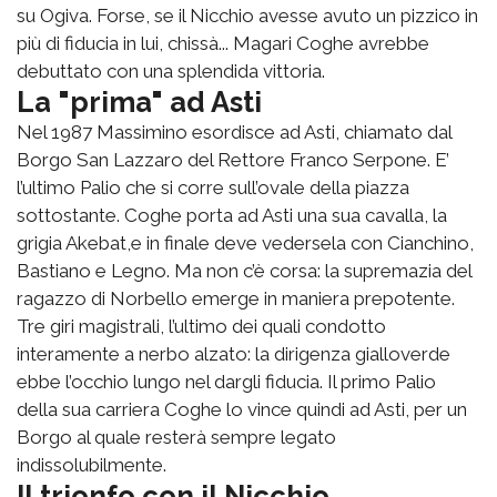
su Ogiva. Forse, se il Nicchio avesse avuto un pizzico in
più di fiducia in lui, chissà... Magari Coghe avrebbe
debuttato con una splendida vittoria.
La "prima" ad Asti
Nel 1987 Massimino esordisce ad Asti, chiamato dal
Borgo San Lazzaro del Rettore Franco Serpone. E’
l’ultimo Palio che si corre sull’ovale della piazza
sottostante. Coghe porta ad Asti una sua cavalla, la
grigia Akebat,e in finale deve vedersela con Cianchino,
Bastiano e Legno. Ma non c’è corsa: la supremazia del
ragazzo di Norbello emerge in maniera prepotente.
Tre giri magistrali, l’ultimo dei quali condotto
interamente a nerbo alzato: la dirigenza gialloverde
ebbe l’occhio lungo nel dargli fiducia. Il primo Palio
della sua carriera Coghe lo vince quindi ad Asti, per un
Borgo al quale resterà sempre legato
indissolubilmente.
Il trionfo con il Nicchio