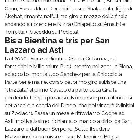
tutte le sue doti mettendo in fila Bucefalo, Bruschelli,
Canu, Pusceddu e Donatini. La sua Shakuntala, figlia di
Akebat, rimonta nell’ultimo giro e mezzo della finale
andando a riprendere Nizza (Chiapello su Amalin) e
Torretta (Pusceddu su Picciola).
Bis a Bientina e tris per San
Lazzaro ad Asti
Nel 2000 rivince a Bientina (Santa Colomba, sul
formidabile Millennium Bug), mentre nel 2001, a Siena,
ad agosto, monta Ugo Sanchez per la Chiocciola.
Parte bene ma nel corso del primo giro subisce una
“strizzata” al primo Casato da parte della Giraffa
perdendo tempo prezioso. Non riesce più a rilanciarsi
per andare a caccia del Drago, che poi vincerà (Minisini
su Zodiach). Passa un mese e ritroviamo Coghe ad
Asti, motivatissimo, richiamato, manco a dirlo, da San
Lazzaro e dal buon Serpone. Sotto il sedere
Massimino ha un missile, il suo Millennium Bug, a