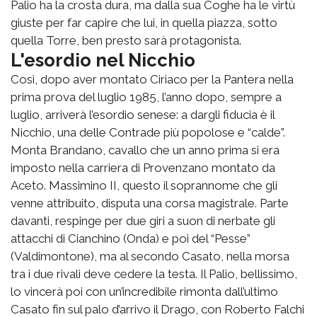
Palio ha la crosta dura, ma dalla sua Coghe ha le virtù
giuste per far capire che lui, in quella piazza, sotto
quella Torre, ben presto sarà protagonista.
L'esordio nel Nicchio
Così, dopo aver montato Ciriaco per la Pantera nella
prima prova del luglio 1985, l’anno dopo, sempre a
luglio, arriverà l’esordio senese: a dargli fiducia è il
Nicchio, una delle Contrade più popolose e “calde”.
Monta Brandano, cavallo che un anno prima si era
imposto nella carriera di Provenzano montato da
Aceto. Massimino II, questo il soprannome che gli
venne attribuito, disputa una corsa magistrale. Parte
davanti, respinge per due giri a suon di nerbate gli
attacchi di Cianchino (Onda) e poi del “Pesse”
(Valdimontone), ma al secondo Casato, nella morsa
tra i due rivali deve cedere la testa. Il Palio, bellissimo,
lo vincerà poi con un’incredibile rimonta dall’ultimo
Casato fin sul palo d’arrivo il Drago, con Roberto Falchi