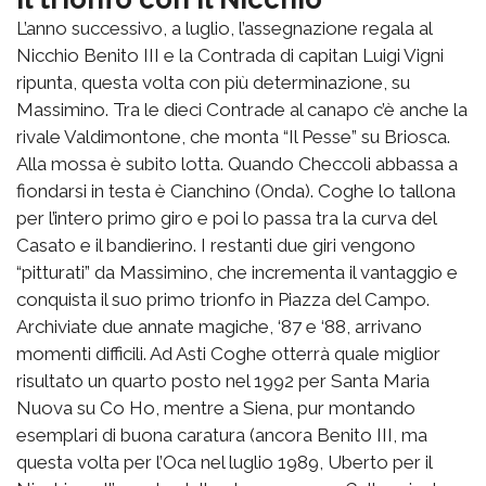
L’anno successivo, a luglio, l’assegnazione regala al
Nicchio Benito III e la Contrada di capitan Luigi Vigni
ripunta, questa volta con più determinazione, su
Massimino. Tra le dieci Contrade al canapo c’è anche la
rivale Valdimontone, che monta “Il Pesse” su Briosca.
Alla mossa è subito lotta. Quando Checcoli abbassa a
fiondarsi in testa è Cianchino (Onda). Coghe lo tallona
per l’intero primo giro e poi lo passa tra la curva del
Casato e il bandierino. I restanti due giri vengono
“pitturati” da Massimino, che incrementa il vantaggio e
conquista il suo primo trionfo in Piazza del Campo.
Archiviate due annate magiche, ‘87 e ‘88, arrivano
momenti difficili. Ad Asti Coghe otterrà quale miglior
risultato un quarto posto nel 1992 per Santa Maria
Nuova su Co Ho, mentre a Siena, pur montando
esemplari di buona caratura (ancora Benito III, ma
questa volta per l’Oca nel luglio 1989, Uberto per il