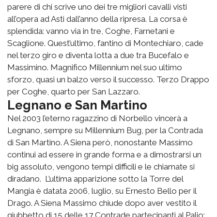
parere di chi scrive uno dei tre migliori cavalli visti
all’opera ad Asti dall’anno della ripresa. La corsa è
splendida: vanno via in tre, Coghe, Farnetani e
Scaglione. Quest’ultimo, fantino di Montechiaro, cade
nel terzo giro e diventa lotta a due tra Bucefalo e
Massimino. Magnifico Millennium nel suo ultimo
sforzo, quasi un balzo verso il successo. Terzo Drappo
per Coghe, quarto per San Lazzaro.
Legnano e San Martino
Nel 2003 l’eterno ragazzino di Norbello vincerà a
Legnano, sempre su Millennium Bug, per la Contrada
di San Martino. A Siena però, nonostante Massimo
continui ad essere in grande forma e a dimostrarsi un
big assoluto, vengono tempi difficili e le chiamate si
diradano. L’ultima apparizione sotto la Torre del
Mangia è datata 2006, luglio, su Ernesto Bello per il
Drago. A Siena Massimo chiude dopo aver vestito il
giubbetto di 15 delle 17 Contrade partecipanti al Palio: