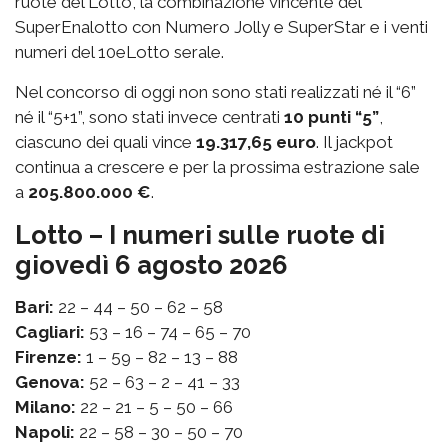
ruote del Lotto, la combinazione vincente del
SuperEnalotto con Numero Jolly e SuperStar e i venti
numeri del 10eLotto serale.
Nel concorso di oggi non sono stati realizzati né il “6”
né il “5+1”, sono stati invece centrati
10 punti “5”
,
ciascuno dei quali vince
19.317,65 euro
. Il jackpot
continua a crescere e per la prossima estrazione sale
a
205.800.000 €
.
Lotto – I numeri sulle ruote di
giovedì 6 agosto 2026
Bari:
22 – 44 – 50 – 62 – 58
Cagliari:
53 – 16 – 74 – 65 – 70
Firenze:
1 – 59 – 82 – 13 – 88
Genova:
52 – 63 – 2 – 41 – 33
Milano:
22 – 21 – 5 – 50 – 66
Napoli:
22 – 58 – 30 – 50 – 70