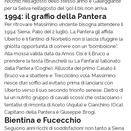
Nicchio nell’agosto dello stesso anno e Galleggiante
per la Selva nell’agosto del ‘90) il bis non arriva.
1994: il graffio della Pantera
Per ritrovare Massimino vincente bisogna attendere il
1994: Siena, Palio del 2 luglio. La Pantera gli affida
Uberto e il fantino di Norbello non si lascia sfuggire la
ghiotta opportunità di correre con un “bombolone”.
Alla mossa valida data da Amos Cisi è il Bruco a
prendere la testa (Bruschelli su La Fanfara) tallonato
dalla Pantera (Coghe). All’uscita del primo Casato il
Bruco va a sbattere e Trecciolino vola. Massimino
riesce d’un soffio ad evitarlo prima di lanciarsi con
Uberto verso il suo secondo trionfo senese. Dietro di
lui un nutrito gruppo di cavalli scossi che ostacolano i
tentativi di rimonta di Aceto (Aquila) e Cianchino (Oca).
Capitano della Pantera è Giuseppe Brogi.
Bientina e Fucecchio
Seguono anni ricchi di soddisfazioni: non tanto a Siena